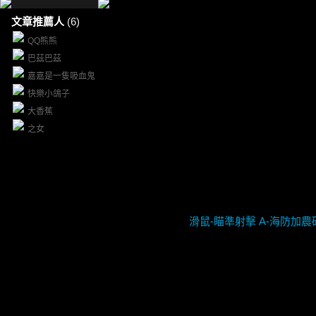
文章推薦人
(6)
QQ熊熊
巴茲巴茲
嘉嘉是一隻吸血鬼
快樂小鴿子
大香蕉
之女
滑鼠-瞄準射擊 A-海防加農