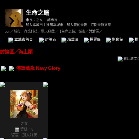
生命之鑰
市長：
之女
副市長：
加入本城市
｜
推薦本城市
｜
加入我的最愛
｜
訂閱最新文章
udn
／
城市
／
資訊科技
／
電玩遊戲
／
【生命之鑰】城市
／討論區／
本城市首頁
討論區
精華區
投票區
影像館
推
討論區
／
海上類
看回應文
海軍萬歲 Navy Glory
之女
等級：8
留言
｜
加入好友