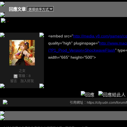
回應文章
.
<embed src="
http://media.y8.com/games/c
quality="high" pluginspage="
http://www.ma
i?P1_Prod_Version=ShockwaveFlash
" type
width="665" height="500">
之女
等級：8
留言
｜
加入好友
引用網址：https://city.udn.com/forum