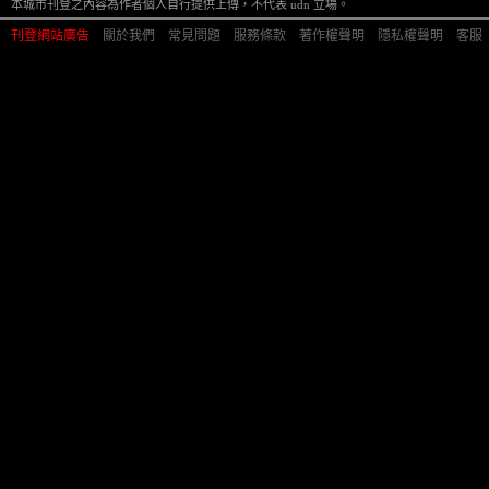
本城市刊登之內容為作者個人自行提供上傳，不代表 udn 立場。
刊登網站廣告
︱
關於我們
︱
常見問題
︱
服務條款
︱
著作權聲明
︱
隱私權聲明
︱
客服