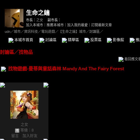
生命之鑰
市長：
之女
副市長：
加入本城市
｜
推薦本城市
｜
加入我的最愛
｜
訂閱最新文章
udn
／
城市
／
資訊科技
／
電玩遊戲
／
【生命之鑰】城市
／討論區／
本城市首頁
討論區
精華區
投票區
影像館
推
討論區
／
找物品
看回應文
找物遊戲-曼蒂與童話森林 Mandy And The Fairy Forest
之女
等級：8
留言
｜
加入好友