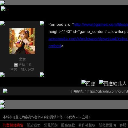
.
<embed src="
http://www.bgames.com/files
height="443" id="game_content" allowScrip
acromedia.com/shockwave/download/index
embed
>
之女
等級：8
留言
｜
加入好友
引用網址：https://city.udn.com/forum
本城市刊登之內容為作者個人自行提供上傳，不代表 udn 立場。
刊登網站廣告
︱
關於我們
︱
常見問題
︱
服務條款
︱
著作權聲明
︱
隱私權聲明
︱
客服