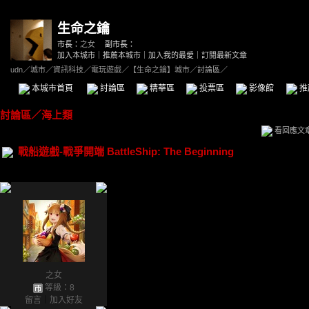
生命之鑰
市長：
之女
副市長：
加入本城市
｜
推薦本城市
｜
加入我的最愛
｜
訂閱最新文章
udn
／
城市
／
資訊科技
／
電玩遊戲
／
【生命之鑰】城市
／討論區／
本城市首頁
討論區
精華區
投票區
影像館
推
討論區
／
海上類
看回應文
戰船遊戲-戰爭開端 BattleShip: The Beginning
之女
等級：8
留言
｜
加入好友