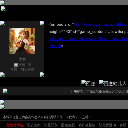
.
<embed src="
http://www.bgames.com/files
height="443" id="game_content" allowScrip
acromedia.com/shockwave/download/index
embed
>
之女
等級：8
留言
｜
加入好友
引用網址：https://city.udn.com/forum
本城市刊登之內容為作者個人自行提供上傳，不代表 udn 立場。
刊登網站廣告
︱
關於我們
︱
常見問題
︱
服務條款
︱
著作權聲明
︱
隱私權聲明
︱
客服