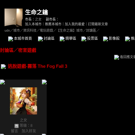
生命之鑰
市長：
之女
副市長：
加入本城市
｜
推薦本城市
｜
加入我的最愛
｜
訂閱最新文章
udn
／
城市
／
資訊科技
／
電玩遊戲
／
【生命之鑰】城市
／討論區／
本城市首頁
討論區
精華區
投票區
影像館
推
討論區
／
密室遊戲
看回應文
逃脫遊戲-霧落 The Fog Fall 3
之女
等級：8
留言
｜
加入好友