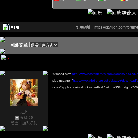
引用網址：https://city.udn.com/forum
回應文章
.
<embed src="
http://www.pastelgames.com/games/7ea420
pluginspage="
http://www.adobe.com/shockwave/download
type="application/x-shockwave-flash" width=550 height
之女
等級：8
留言
｜
加入好友