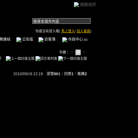
網路城邦
你還沒有登入喔(
馬上登入
/
加入會員
)
薦連結
公告區
訪客簿
市政中心
(0)
字體：
小
中
大
章
2010/09/18 22:19 瀏覽
861
｜回應
1
｜
推薦
2