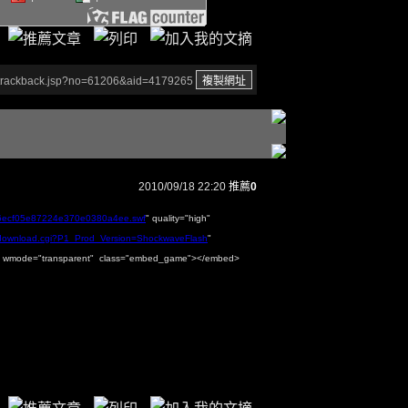
/trackback.jsp?no=61206&aid=4179265
2010/09/18 22:20
推薦
0
36ecf05e87224e370e0380a4ee.swf
" quality="high"
/download.cgi?P1_Prod_Version=ShockwaveFlash
"
=500 wmode="transparent" class="embed_game"></embed>