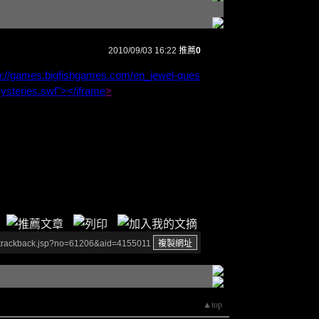
2010/09/03 16:22
推薦
0
p://games.bigfishgames.com/en_jewel-ques
Mysteries.swf"></iframe
>
/trackback.jsp?no=61206&aid=4155011
▲top