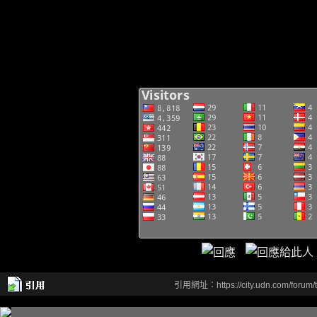
引用網址：https://city.udn.com/forum