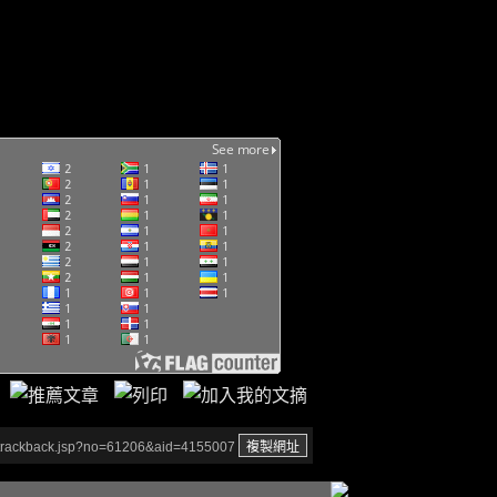
/trackback.jsp?no=61206&aid=4155007