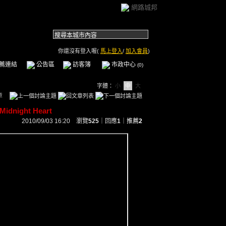
網路城邦
你還沒有登入喔(
馬上登入
/
加入會員
)
薦連結
公告區
訪客簿
市政中心
(0)
字體：
小
中
大
章
idnight Heart
2010/09/03 16:20 瀏覽
525
｜回應
1
｜
推薦
2