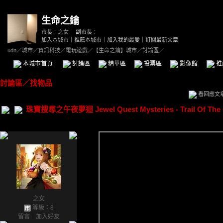
生命之鑰
市長：
之女
副市長：
加入本城市
｜
推薦本城市
｜
加入我的最愛
｜
訂閱最新文章
udn
／
城市
／
資訊科技
／
電玩遊戲
／
【生命之鑰】城市
／討論區／
本城市首頁
討論區
精華區
投票區
影像館
推
討論區
／
找物品
看回應文
珠寶搜尋之午夜夢迴 Jewel Quest Mysteries - Trail Of The M
之女
等級：8
留言
｜
加入好友