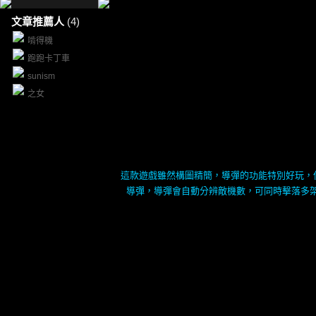
文章推薦人
(4)
啃得機
跑跑卡丁車
sunism
之女
這款遊戲雖然構圖精簡，導彈的功能特別好玩，
導彈，導彈會自動分辨敵機數，可同時擊落多