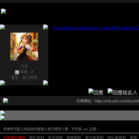
.
http://browse.deviantart.com/flash/game
之女
等級：8
留言
｜
加入好友
引用網址：https://city.udn.com/forum
本城市刊登之內容為作者個人自行提供上傳，不代表 udn 立場。
刊登網站廣告
︱
關於我們
︱
常見問題
︱
服務條款
︱
著作權聲明
︱
隱私權聲明
︱
客服