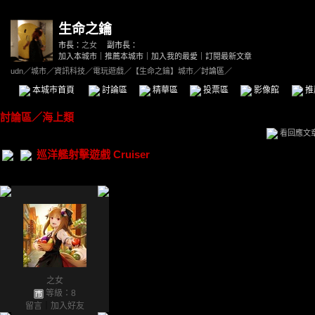
生命之鑰
市長：
之女
副市長：
加入本城市
｜
推薦本城市
｜
加入我的最愛
｜
訂閱最新文章
udn
／
城市
／
資訊科技
／
電玩遊戲
／
【生命之鑰】城市
／討論區／
本城市首頁
討論區
精華區
投票區
影像館
推
討論區
／
海上類
看回應文
巡洋艦射擊遊戲 Cruiser
之女
等級：8
留言
｜
加入好友