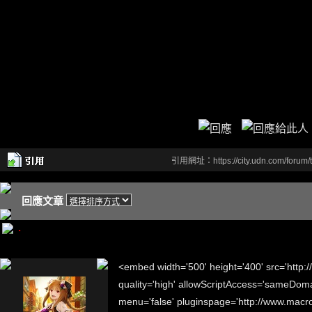
引用網址：https://city.udn.com/forum
回應文章
.
<embed width='500' height='400' src='http:
quality='high' allowScriptAccess='sameDoma
menu='false' pluginspage='http://www.mac