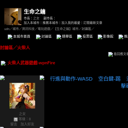
生命之鑰
市長：
之女
副市長：
加入本城市
｜
推薦本城市
｜
加入我的最愛
｜
訂閱最新文章
udn
／
城市
／
資訊科技
／
電玩遊戲
／
【生命之鑰】城市
／討論區／
本城市首頁
討論區
精華區
投票區
影像館
推
討論區
／
火柴人
看回應文
火柴人武器遊戲-wpnFire
行進與動作-WASD 空白鍵-踢 
擊
之女
等級：8
留言
｜
加入好友