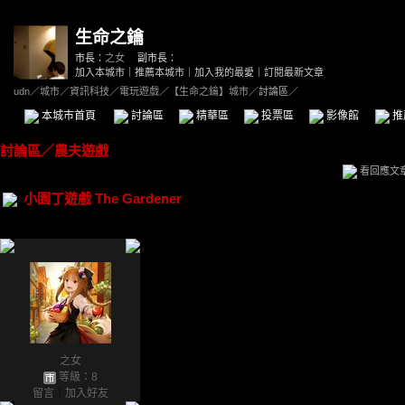
生命之鑰
市長：
之女
副市長：
加入本城市
｜
推薦本城市
｜
加入我的最愛
｜
訂閱最新文章
udn
／
城市
／
資訊科技
／
電玩遊戲
／
【生命之鑰】城市
／討論區／
本城市首頁
討論區
精華區
投票區
影像館
推
討論區
／
農夫遊戲
看回應文
小園丁遊戲 The Gardener
之女
等級：8
留言
｜
加入好友