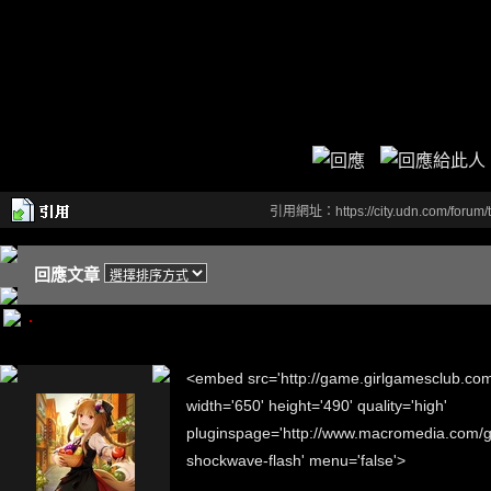
引用網址：https://city.udn.com/forum
回應文章
.
<embed src='http://game.girlgamesclub.com
width='650' height='490' quality='high'
pluginspage='http://www.macromedia.com/go/
shockwave-flash' menu='false'>