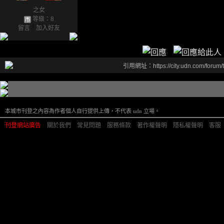
之女
等級：8
留言
｜
加入好友
引用網址：https://city.udn.com/forum
本城市刊登之內容為作者個人自行提供上傳，不代表 udn 立場。
刊登網站廣告
︱
關於我們
︱
常見問題
︱
服務條款
︱
著作權聲明
︱
隱私權聲明
︱
客服