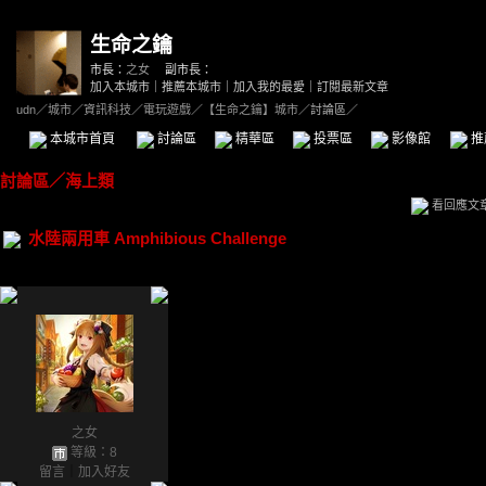
生命之鑰
市長：
之女
副市長：
加入本城市
｜
推薦本城市
｜
加入我的最愛
｜
訂閱最新文章
udn
／
城市
／
資訊科技
／
電玩遊戲
／
【生命之鑰】城市
／討論區／
本城市首頁
討論區
精華區
投票區
影像館
推
討論區
／
海上類
看回應文
水陸兩用車 Amphibious Challenge
之女
等級：8
留言
｜
加入好友