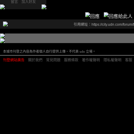
留言
｜
加入好友
引用網址：https://city.udn.com/forum
本城市刊登之內容為作者個人自行提供上傳，不代表 udn 立場。
刊登網站廣告
︱
關於我們
︱
常見問題
︱
服務條款
︱
著作權聲明
︱
隱私權聲明
︱
客服