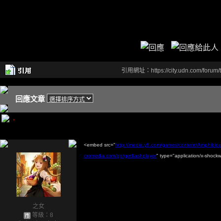
引用網址：https://city.udn.com/forum
回應文章
.
<embed src="
http://media.y8.com/games/content/Amphibio
cromedia.com/go/getflashplayer
" type="application/x-shoc
之女
等級：8