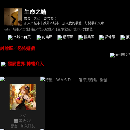
生命之鑰
市長：
之女
副市長：
加入本城市
｜
推薦本城市
｜
加入我的最愛
｜
訂閱最新文章
udn
／
城市
／
資訊科技
／
電玩遊戲
／
【生命之鑰】城市
／討論區／
本城市首頁
討論區
精華區
投票區
影像館
推
討論區
／
恐怖遊戲
看回應文
殭屍世界-神權介入
行進：W A S D 瞄準與發射: 滑鼠
之女
等級：8
留言
｜
加入好友