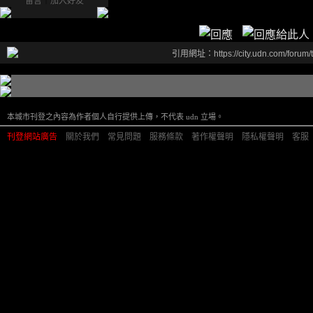
留言
｜
加入好友
引用網址：https://city.udn.com/forum
本城市刊登之內容為作者個人自行提供上傳，不代表 udn 立場。
刊登網站廣告
︱
關於我們
︱
常見問題
︱
服務條款
︱
著作權聲明
︱
隱私權聲明
︱
客服