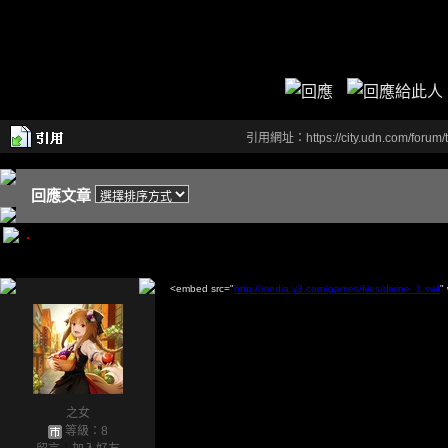
.
引用網址：https://city.udn.com/forum
回應文章
.
<embed src="
http://media.y3.com/games/files/divine_1.swf
"
之女
等級：8