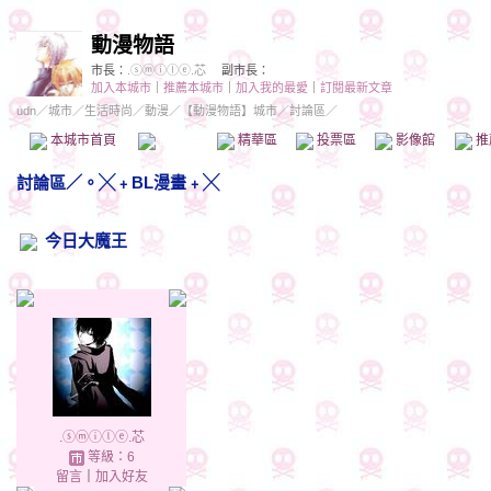
動漫物語
市長：
.ⓢⓜⓘⓛⓔ.芯
副市長：
加入本城市
｜
推薦本城市
｜
加入我的最愛
｜
訂閱最新文章
udn
／
城市
／
生活時尚
／
動漫
／
【動漫物語】城市
／討論區／
本城市首頁
討論區
精華區
投票區
影像館
推
討論區
／
。╳﹢BL漫畫﹢╳
今日大魔王
.ⓢⓜⓘⓛⓔ.芯
等級：6
留言
｜
加入好友