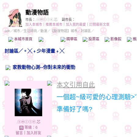
動漫物語
市長：
.ⓢⓜⓘⓛⓔ.芯
副市長：
加入本城市
｜
推薦本城市
｜
加入我的最愛
｜
訂閱最新文章
udn
／
城市
／
生活時尚
／
動漫
／
【動漫物語】城市
／討論區／
本城市首頁
討論區
精華區
投票區
影像館
推
討論區
／
。╳﹢少年漫畫﹢╳
家教動物心測--你對未來的衝勁
本文引用自此
一個超~級可愛的心理測驗>ˇ
準備好了嗎?
.ⓢⓜⓘⓛⓔ.芯
ＧＯ！
等級：6
留言
｜
加入好友