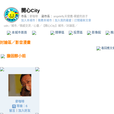
開心City
市長：
麥咖啡
副市長：
angelefly天使鷹-親愛的孩子
加入本城市
｜
推薦本城市
｜
加入我的最愛
｜
訂閱最新文章
udn
／
城市
／
情感交流
／
心靈
／
【開心City】城市
／討論區／
本城市首頁
討論區
精華區
投票區
影像館
推
討論區
／
影音漫畫
看回應文
膽固醇小姐
麥咖啡
等級：6
留言
｜
加入好友