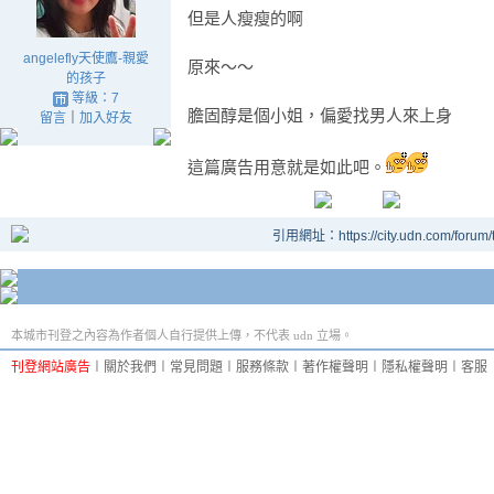
但是人瘦瘦的啊
angelefly天使鷹-親愛
原來～～
的孩子
等級：7
膽固醇是個小姐，偏愛找男人來上身
留言
｜
加入好友
這篇廣告用意就是如此吧。
引用網址：https://city.udn.com/forum
本城市刊登之內容為作者個人自行提供上傳，不代表 udn 立場。
刊登網站廣告
︱
關於我們
︱
常見問題
︱
服務條款
︱
著作權聲明
︱
隱私權聲明
︱
客服