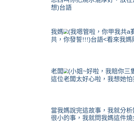
想
)
台語
我媽
(
我嗯管啦，你甲我共
a
共，你發誓!!!
)
台語
<
看來我媽
老闆
(
小姐
~
好啦，我賠你三
這位老闆太好心啦，我想她怕
當我媽說完這故事，我就分析
很小的事，我就問我媽這件燒