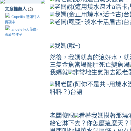
老闆說
(
這用燒水滾才
a
活卡
文章推薦人
(2)
我媽
(
金正用燒水
a
活卡古
)
台
Capellia-禮讓行人
老闆
(
嘿亞
~
淡水卡活眉古
)
台
實踐中
angelefly天使鷹-
親愛的孩子
我媽
(
哦
~)
然後，我媽就真的滾好水，就
三隻金魚當場翻肚死亡變魚湯
我媽就
非常地生氣跑去跟老
問老闆
(
阿你不是共
~
用燒水
料料？
)
台語
老闆傻眼
看著我媽摸著那燒
給它淋下去？你怎麼這麼天？
思西叫你把燒水混厚好，放在