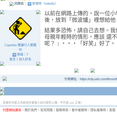
回應給：
麥咖啡（mikefly）
以前在網路上傳的，說一位小
後，放到「微波爐」裡想給他
結果多恐怖，請自己去想。我
母親年輕時的情形，應該 還
呢？﹞‧‧‧「好笑」好了。
Capellia-禮讓行人實踐
中
等級：7
留言
｜
加入好友
引用網址：https://city.udn.com/forum
本城市刊登之內容為作者個人自行提供上傳，不代表 udn 立場。
刊登網站廣告
︱
關於我們
︱
常見問題
︱
服務條款
︱
著作權聲明
︱
隱私權聲明
︱
客服