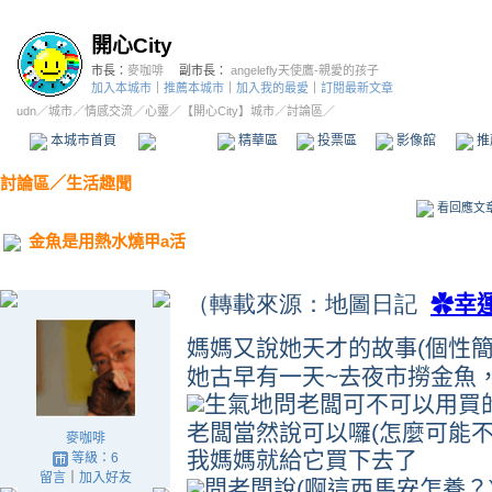
開心City
市長：
麥咖啡
副市長：
angelefly天使鷹-親愛的孩子
加入本城市
｜
推薦本城市
｜
加入我的最愛
｜
訂閱最新文章
udn
／
城市
／
情感交流
／
心靈
／
【開心City】城市
／討論區／
本城市首頁
討論區
精華區
投票區
影像館
推
討論區
／
生活趣聞
看回應文
金魚是用熱水燒甲a活
（轉載來源：地圖日記
✿幸
媽媽又說她天才的故事
(
個性
她古早有一天
~
去夜市撈金魚
生氣地問老闆可不可以用買
老闆當然說可以囉
(
怎麼可能
麥咖啡
我媽媽就給它買下去了
等級：6
留言
｜
加入好友
問老闆說
(
啊這西馬安怎養？