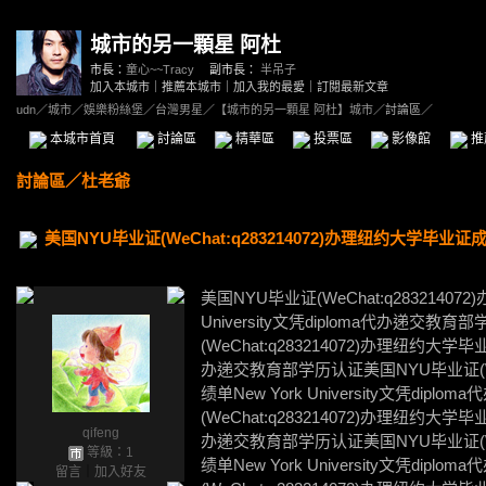
城市的另一顆星 阿杜
市長：
童心~~Tracy
副市長：
半吊子
加入本城市
｜
推薦本城市
｜
加入我的最愛
｜
訂閱最新文章
udn
／
城市
／
娛樂粉絲堡
／
台灣男星
／
【城市的另一顆星 阿杜】城市
／討論區／
本城市首頁
討論區
精華區
投票區
影像館
推
討論區
／
杜老爺
美国NYU毕业证(WeChat:q283214072)办理纽约大学毕业证成绩单N
美国NYU毕业证(WeChat:q2832140
University文凭diploma代办递交
(WeChat:q283214072)办理纽约大学毕业证
办递交教育部学历认证美国NYU毕业证(WeC
绩单New York University文凭d
(WeChat:q283214072)办理纽约大学毕业证
qifeng
办递交教育部学历认证美国NYU毕业证(WeC
等級：1
绩单New York University文凭d
留言
｜
加入好友