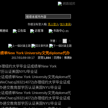
網路城邦
你還沒有登入喔(
馬上登入
/
加入會員
)
薦連結
公告區
訪客簿
市政中心
(0)
字體：
小
中
大
ew York University文凭diploma代办
2017/01/09 09:17 瀏覽
1,884
｜回應
0
｜
推薦
0
72)办理纽约大学毕业证成绩单New York
教育部学历认证美国NYU毕业证
成绩单New York University文凭diploma代
hat:q283214072)办理纽约大学毕业证成
iploma代办递交教育部学历认证美国NYU毕业证
成绩单New York University文凭diploma代
hat:q283214072)办理纽约大学毕业证成
iploma代办递交教育部学历认证美国NYU毕业证