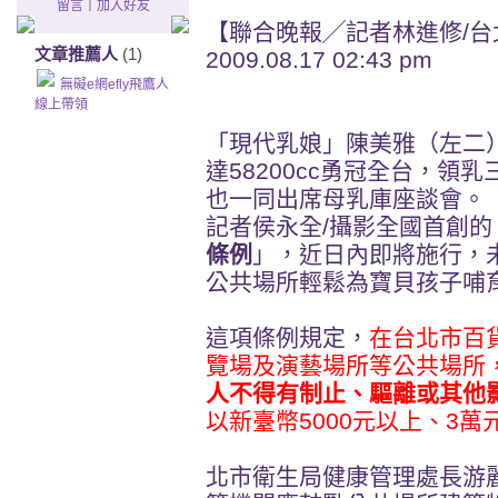
留言
｜
加入好友
【聯合晚報╱記者林進修/台
文章推薦人
(1)
2009.08.17 02:43 pm
無礙e網efly飛鷹人
線上帶領
「現代乳娘」陳美雅（左二
達58200cc勇冠全台，領
也一同出席母乳庫座談會。
記者侯永全/攝影全國首創的
條例
」，近日內即將施行，
公共場所輕鬆為寶貝孩子哺
這項條例規定，
在台北市百
覽場及演藝場所等公共場所
人不得有制止、驅離或其他
以新臺幣5000元以上、3萬
北市衛生局健康管理處長游