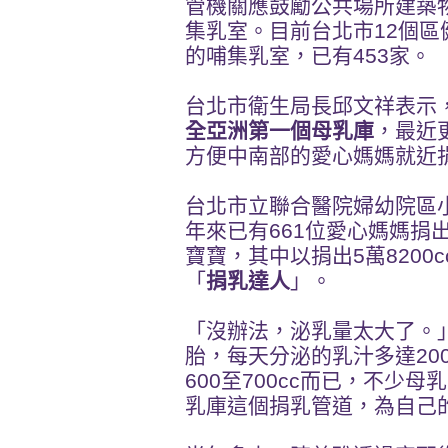
管機關應鼓勵公共場所建築
集乳室。目前台北市12個
的哺集乳室，已有453家。
台北市衛生局長邱文祥表示
全亞洲第一個母乳庫
，最近
方便中南部的愛心媽媽就近
台北市立聯合醫院婦幼院區
年來已有661位愛心媽媽捐出
寶寶，其中以捐出5萬8200
「
捐乳達人
」。
「沒辦法，泌乳量太大了。
胎，每天分泌的乳汁多達20
600至700cc而已，不少
乳庫這個捐乳管道，為自己