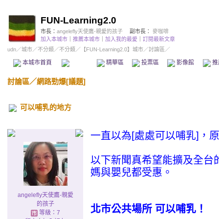
FUN-Learning2.0
市長：
angelefly天使鷹-親愛的孩子
副市長：
麥咖啡
加入本城市
｜
推薦本城市
｜
加入我的最愛
｜
訂閱最新文章
udn
／
城市
／
不分類
／
不分類
／
【FUN-Learning2.0】城市
／討論區／
本城市首頁
討論區
精華區
投票區
影像館
推
討論區
／
網路勁爆[議題]
可以哺乳的地方
一直以為[處處可以哺乳]，
以下新聞真希望能擴及全台
媽與嬰兒都受惠。
angelefly天使鷹-親愛
的孩子
北市公共場所 可以哺乳！
等級：7