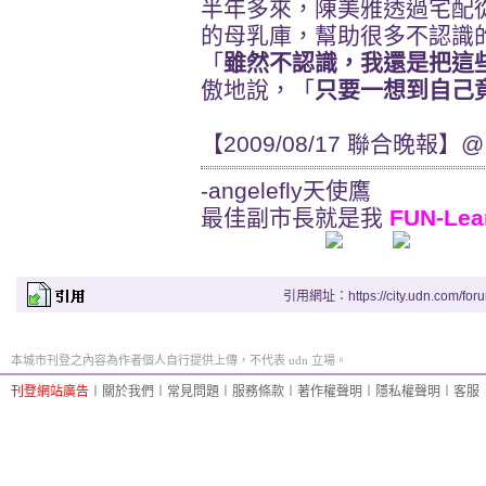
半年多來，陳美雅透過宅配
的母乳庫，幫助很多不認識
「
雖然不認識，我還是把這
傲地說，「
只要一想到自己
【2009/08/17 聯合晚報】@ ht
-angelefly天使鷹
最佳副市長就是我
FUN-Lea
引用網址：https://city.udn.com/for
本城市刊登之內容為作者個人自行提供上傳，不代表 udn 立場。
刊登網站廣告
︱
關於我們
︱
常見問題
︱
服務條款
︱
著作權聲明
︱
隱私權聲明
︱
客服