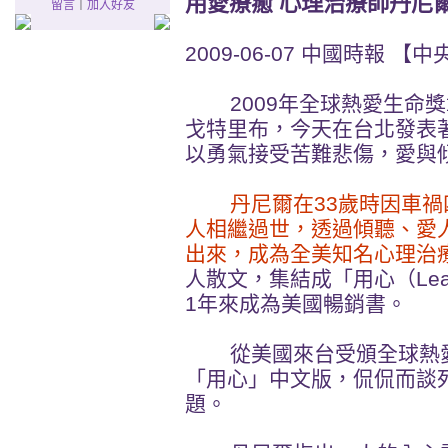
用愛療癒 心理治療師丹尼
留言
｜
加入好友
2009-06-07 中國時報 【
2009年全球熱愛生命獎
戈特里布，今天在台北發表
以勇氣接受苦難悲傷，愛與
丹尼爾在33歲時因車
人相繼過世，透過傾聽、愛
出來，成為全美知名心理治
人散文，集結成「用心（Learnin
1年來成為美國暢銷書。
從美國來台受頒全球熱愛
「用心」中文版，侃侃而談
題。