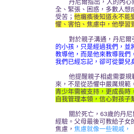
丹尼爾指出，人的內心需
全、緊張、困惑，多數人想
受苦；
他癱瘓後知道永不能
懼、害怕、焦慮中，他學習
對於親子溝通，丹尼爾引
的小孩，只是經過我們，並
教導他，而是他來教導我們
我們已經忘記，卻可從嬰兒
他提醒親子相處需要規範
來，不是從恐懼中嚴厲規範
青少年需被支持，更成長時
自我管理本領，信心對孩子
關於死亡，63歲的丹尼
經驗。父母最後可教給子女
焦慮，
焦慮就像一些親戚，