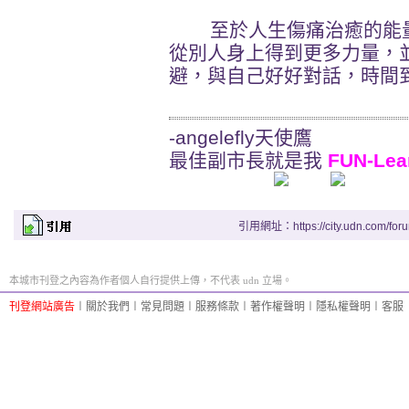
至於人生傷痛治癒的能量
從別人身上得到更多力量，
避，與自己好好對話，時間到
-angelefly天使鷹
最佳副市長就是我
FUN-Lea
引用網址：https://city.udn.com/for
本城市刊登之內容為作者個人自行提供上傳，不代表 udn 立場。
刊登網站廣告
︱
關於我們
︱
常見問題
︱
服務條款
︱
著作權聲明
︱
隱私權聲明
︱
客服