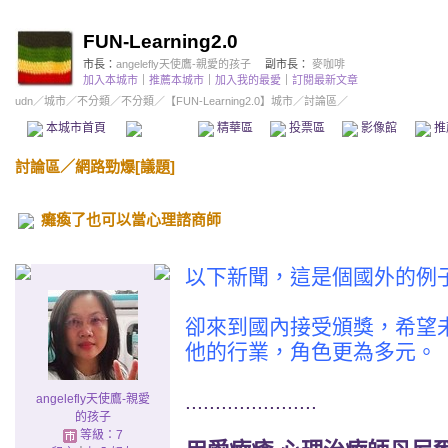
FUN-Learning2.0
市長：
angelefly天使鷹-親愛的孩子
副市長：
麥咖啡
加入本城市
｜
推薦本城市
｜
加入我的最愛
｜
訂閱最新文章
udn
／
城市
／
不分類
／
不分類
／
【FUN-Learning2.0】城市
／討論區／
本城市首頁
討論區
精華區
投票區
影像館
推
討論區
／
網路勁爆[議題]
癱瘓了也可以當心理諮商師
以下新聞，這是個國外的例
卻來到國內接受頒獎，希望
他的行業，角色更為多元。
......................
angelefly天使鷹-親愛
的孩子
等級：7