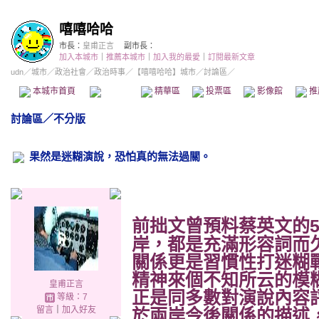
嘻嘻哈哈
市長：
皇甫正言
副市長：
加入本城市
｜
推薦本城市
｜
加入我的最愛
｜
訂閱最新文章
udn
／
城市
／
政治社會
／
政治時事
／
【嘻嘻哈哈】城市
／討論區／
本城市首頁
討論區
精華區
投票區
影像館
推
討論區
／
不分版
果然是迷糊演說，恐怕真的無法過關。
前拙文曾預料蔡英文的
岸，都是充滿形容詞而
關係更是習慣性打迷糊
精神來個不知所云的模
皇甫正言
正是同多數對演說內容
等級：7
於兩岸今後關係的描述
留言
｜
加入好友