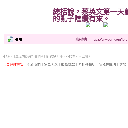
總括說，蔡英文第一天
的亂子陸續有來。
引用網址：https://city.udn.com/for
本城市刊登之內容為作者個人自行提供上傳，不代表 udn 立場。
刊登網站廣告
︱
關於我們
︱
常見問題
︱
服務條款
︱
著作權聲明
︱
隱私權聲明
︱
客服