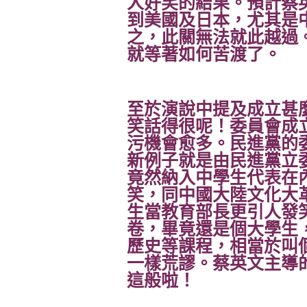
人好笑的結果。預計蔡
到美國及日本，尤其是
之，此關無法就此越過
就等著如何苦渡了。
至於演說中提及成立甚
笑話得很呢！委員會成
污機會愈多。民進黨的
新例子就是由民進黨立
竟然納入中學生代表在
笑，同中國大陸文化大
生當教育部長更引人發
卷，畢竟還是個大學生
歷史等課程，相當於叫
一樣荒謬。蔡英文主導
這般啦！