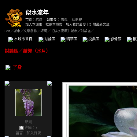
似水流年
市長：
結繩
副市長：
雪姬
、
紅骷髏
加入本城市
｜
推薦本城市
｜
加入我的最愛
｜
訂閱最新文章
udn
／
城市
／
文學創作
／
詩詞
／
【似水流年】城市
／討論區／
本城市首頁
討論區
精華區
投票區
影像館
推
討論區
／
結繩（水月）
了身
結繩
等級：7
留言
｜
加入好友