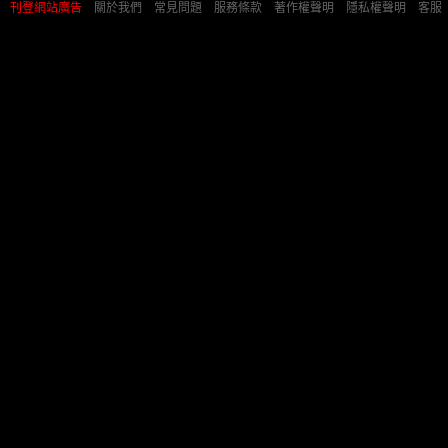
刊登網站廣告
︱
關於我們
︱
常見問題
︱
服務條款
︱
著作權聲明
︱
隱私權聲明
︱
客服