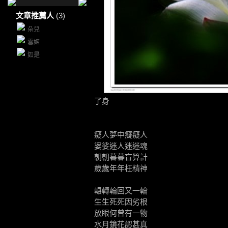
文章推薦人
(3)
朵兒
雪姬
如是
了身
癡人夢中癡癡人
婆娑迷人迷迷魂
朝朝暮暮盲算計
歲歲年年枉精神
輾轉輪回又一輪
生生死死因劣根
放眼何曾有一物
水月鏡花認甚真