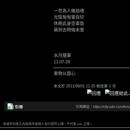
一世為人幾劫魂
光陰匆匆當自珍
休將此身空辜負
莫到去時悔未曾
水月隨筆
11.07.28
乘物以遊心
本文於
2011/08/01 11:25 修改第 1 次
引用網址：https://city.udn.com/for
本城市刊登之內容為作者個人自行提供上傳，不代表 udn 立場。