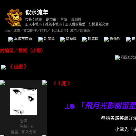
似水流年
市長：
結繩
副市長：
雪姬
、
紅骷髏
加入本城市
｜
推薦本城市
｜
加入我的最愛
｜
訂閱最新文章
udn
／
城市
／
文學創作
／
詩詞
／
【似水流年】城市
／討論區／
本城市首頁
討論區
精華區
投票區
影像館
推
討論區
／
雪姬（小雪）
看回應文
《 出題 》
《 出題 》
「
飛月光影樹留星
上聯 :
恭請各路英雌好
雪姬
等級：8
小雪先「拋
留言
｜
加入好友