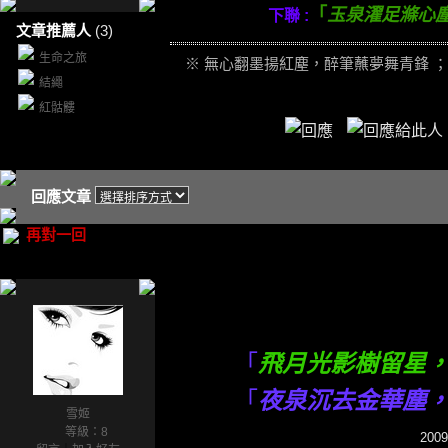
「
玉泉濯足滌心
下聯 :
文章推薦人
(3)
生命之旅
※ 無心翻墨揚紅塵，醉筆蘸夢舞青鋒 ；
結繩
紅骷髏
回應文章
再對一回
「
飛月光影樹留星
「
夜泉沉去金華塵
雪姬
等級：8
2009