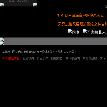
留言
｜
加入好友
好不容易讓深夜中的冷泉洗去
天亮之後又要跟這鬱綠之林告別
本城市刊登之內容為作者個人自行提供上傳，不代表 udn 立場。
刊登網站廣告
︱
關於我們
︱
常見問題
︱
服務條款
︱
著作權聲明
︱
隱私權聲明
︱
客服