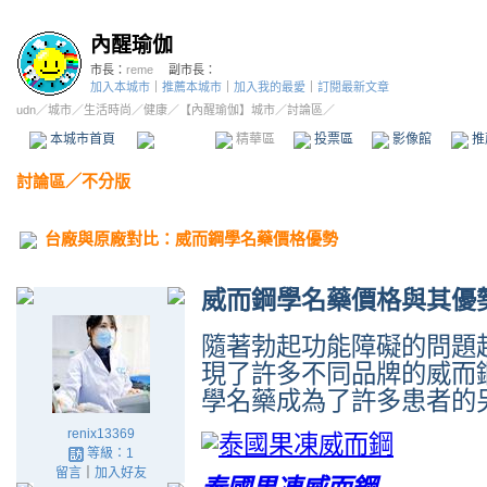
內醒瑜伽
市長：
reme
副市長：
加入本城市
｜
推薦本城市
｜
加入我的最愛
｜
訂閱最新文章
udn
／
城市
／
生活時尚
／
健康
／
【內醒瑜伽】城市
／討論區／
本城市首頁
討論區
精華區
投票區
影像館
推
討論區
／
不分版
台廠與原廠對比：威而鋼學名藥價格優勢
威而鋼學名藥價格與其優
隨著勃起功能障礙的問題
現了許多不同品牌的威而
學名藥成為了許多患者的
renix13369
等級：1
留言
｜
加入好友