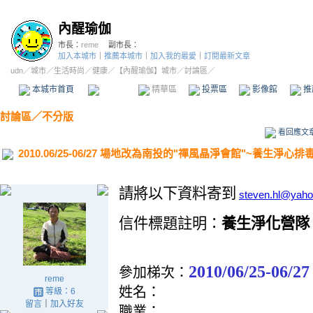
內醒瑜伽
市長：
reme
副市長：
加入本城市
｜
推薦本城市
｜
加入我的最愛
｜
訂閱最新文章
udn
／
城市
／
生活時尚
／
健康
／
【內醒瑜伽】城市
／討論區／
本城市首頁
討論區
精華區
投票區
影像館
推
討論區
／
不分版
看回應文
2010.06/25-06/27 場地改為南投的"禪風晶淨會館"~養生淨心
請將以下資料寄到
steven.hl@yaho
信件標題註明：
養生淨化營隊
2010/06/25-06/2
參加梯次：
reme
姓名：
等級：6
留言
｜
加入好友
職業：