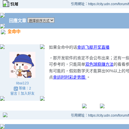
引用網址：https://city.udn.com/forum
回應文章
全命中
如果全命中的话
幸运飞艇开奖直播
，那开发软件的肯定不会公布出来；还有一些
可参考的，只能简单
双色球稳赚方法
的看看
90%
有可能的，假如数学天才能算出
以上的
点
幸运时时彩走势图
。
libai123
等級：2
留言
｜
加入好友
引用網址：https://city.udn.com/forum