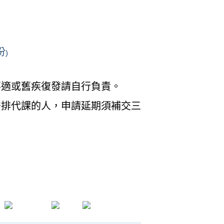
份
)
不適或舊疾復發請自行負責。
安排代課的人，申請延期須補交三