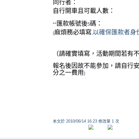
同行者：
自行開車且可載人數：
匯款帳號後
碼
：
**
5
麻煩務必填寫
以確保匯款者身
(
,
（請確實填寫，活動期間若有
報名後因故不能參加，請自行
分之一費用
)
本文於
2010/06/14 16:23 修改第 1 次