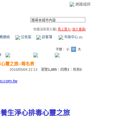
網路城邦
你還沒有登入喔(
馬上登入
/
加入會員
)
薦連結
公告區
訪客簿
市政中心
(0)
字體：
小
中
大
章
排毒心靈之旅--報名表
2010/05/04 22:13 瀏覽
1,495
｜回應
1
｜
推薦
0
o.com.tw
7
養生淨心排毒心靈之旅