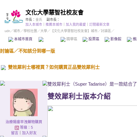
文化大學慧智社校友會
市長：
金氏
副市長：
加入本城市
｜
推薦本城市
｜
加入我的最愛
｜
訂閱最新文章
udn
／
城市
／
學校社團
／
大學
／
【文化大學慧智社校友會】城市
／討論區／
本城市首頁
討論區
精華區
投票區
影像館
推
討論區
／
不知該分到哪一版
雙效犀利士哪裡買？如何購買正品雙效犀利士
雙效犀利士（Super Tadarise）是一款結合了
雙效犀利士版本介紹
治療陽痿早洩藥物購買
等級：5
留言
｜
加入好友