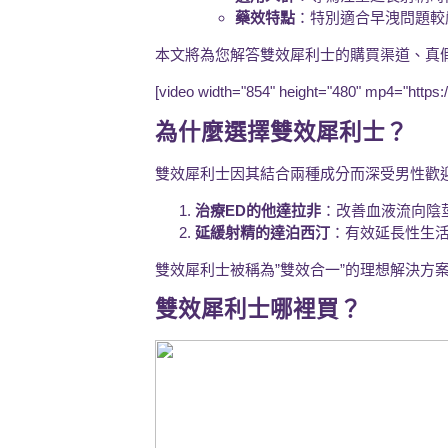
藥效特點
：特別適合早洩問題較
本文將為您解答雙效犀利士的購買渠道、真
[video width="854" height="480" mp4="htt
為什麼選擇雙效犀利士？
雙效犀利士因其結合兩種成分而深受男性歡
治療ED的他達拉非
：改善血液流向陰
延緩射精的達泊西汀
：有效延長性生
雙效犀利士被稱為”雙效合一”的理想解決方
雙效犀利士哪裡買？