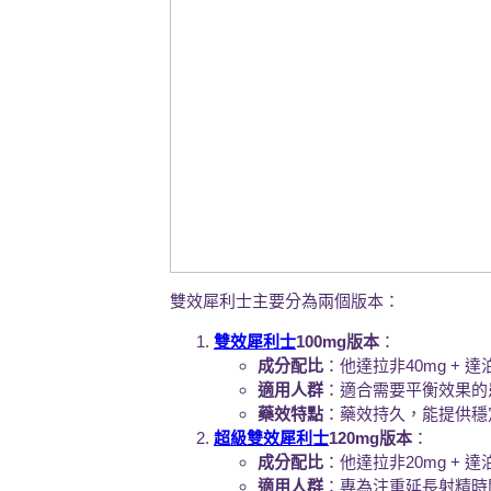
雙效犀利士主要分為兩個版本：
雙效犀利士
100mg版本
：
成分配比
：他達拉非40mg + 達
適用人群
：適合需要平衡效果的
藥效特點
：藥效持久，能提供穩
超級雙效犀利士
120mg版本
：
成分配比
：他達拉非20mg + 達
適用人群
：專為注重延長射精時