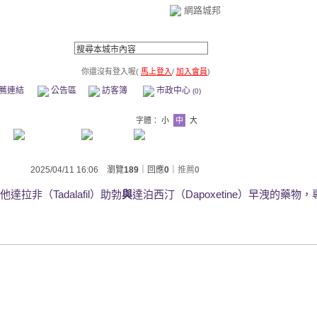
網路城邦
你還沒有登入喔(
馬上登入
/
加入會員
)
薦連結
公告區
訪客簿
市政中心
(0)
字體：
小
中
大
2025/04/11 16:06 瀏覽
189
｜回應
0
｜
推薦
0
他達拉非（Tadalafil）助勃
與
達泊西汀（Dapoxetine）早洩