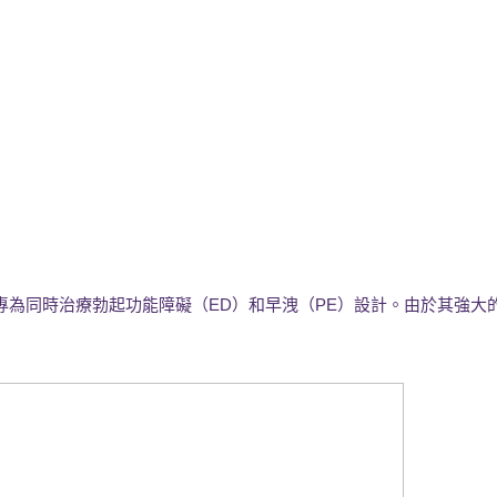
的藥物，專為同時治療勃起功能障礙（ED）和早洩（PE）設計。由於