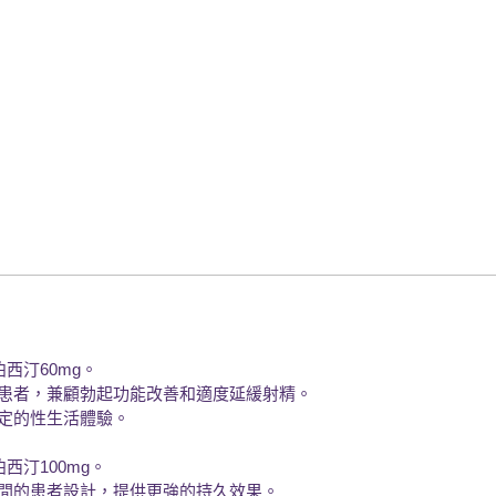
泊西汀60mg。
患者，兼顧勃起功能改善和適度延緩射精。
定的性生活體驗。
泊西汀100mg。
間的患者設計，提供更強的持久效果。