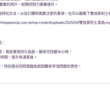
嚴重的用戶，射精控制力顯著提升。
假辨別方法，以及訂購時需要注意的事項。也可以觀看下雙效犀利士
ps://shoppeevip.com.tw/wp-content/uploads/2025/04/雙效犀利士真偽.mp4
迎：
莖，幫助實現持久勃起，藥效可持續36小時。
活時間，提升性滿意度。
案，特別適合同時面臨勃起困難和早洩問題的男性。