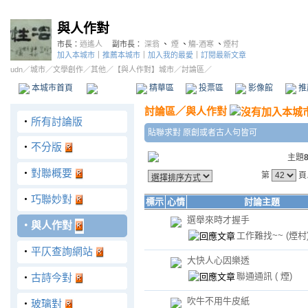
與人作對
市長：
逍遙人
副市長：
深翁
、
煙
、
觴-酒寒
、
煙村
加入本城市
｜
推薦本城市
｜
加入我的最愛
｜
訂閱最新文章
udn
／
城市
／
文學創作
／
其他
／
【與人作對】城市
／討論區／
本城市首頁
討論區
精華區
投票區
影像館
推
討論區
／
與人作對
‧
所有討論版
貼聯求對 原創或者古人句皆可
‧
不分版
主題
‧
對聯概要
第
頁
‧
巧聯妙對
標示
心情
討論主題
選舉來時才握手
‧
與人作對
工作難找~~
(煙村
‧
平仄查詢網站
大快人心因樂透
聯通通訊
( 煙)
‧
古詩今對
吹牛不用牛皮紙
‧
玻璃對