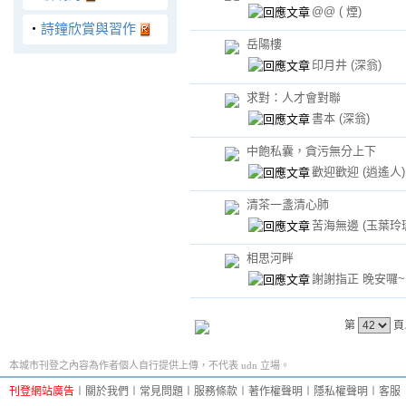
@@
( 煙)
‧
詩鐘欣賞與習作
岳陽樓
印月井
(深翁)
求對：人才會對聯
書本
(深翁)
中飽私囊，貪污無分上下
歡迎歡迎
(逍遙人)
清茶一盞清心肺
苦海無邊
(玉葉玲
相思河畔
謝謝指正 晚安囉
第
頁
本城市刊登之內容為作者個人自行提供上傳，不代表 udn 立場。
刊登網站廣告
︱
關於我們
︱
常見問題
︱
服務條款
︱
著作權聲明
︱
隱私權聲明
︱
客服