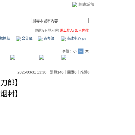
網路城邦
你還沒有登入喔(
馬上登入
/
加入會員
)
薦連結
公告區
訪客簿
市政中心
(0)
字體：
小
中
大
2025/03/31 13:30 瀏覽
146
｜回應
0
｜
推薦
0
【刀郎】
【烟村】