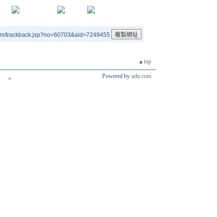
um/trackback.jsp?no=60703&aid=7249455
▲top
Powered by
udn.com