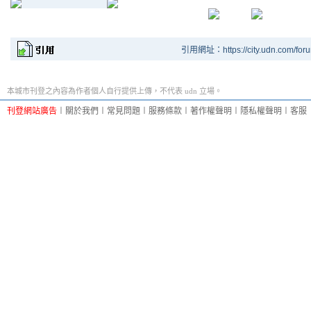
引用網址：https://city.udn.com/for
本城市刊登之內容為作者個人自行提供上傳，不代表 udn 立場。
刊登網站廣告
︱
關於我們
︱
常見問題
︱
服務條款
︱
著作權聲明
︱
隱私權聲明
︱
客服