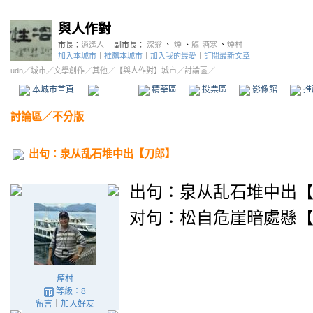
與人作對
市長：
逍遙人
副市長：
深翁
、
煙
、
觴-酒寒
、
煙村
加入本城市
｜
推薦本城市
｜
加入我的最愛
｜
訂閱最新文章
udn
／
城市
／
文學創作
／
其他
／
【與人作對】城市
／討論區／
本城市首頁
討論區
精華區
投票區
影像館
推
討論區
／
不分版
出句：泉从乱石堆中出【刀郎】
出句：泉从乱石堆中出
对句：松自危崖暗處懸
煙村
等級：8
留言
｜
加入好友