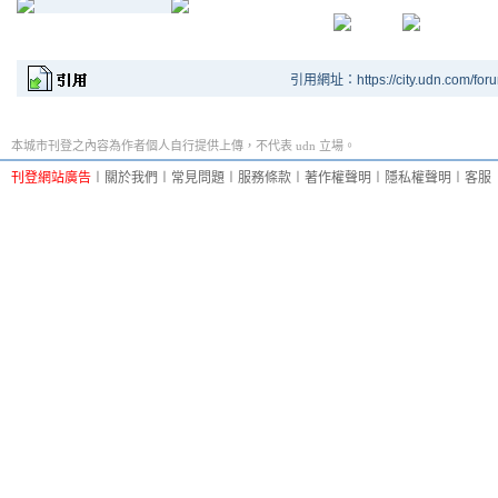
引用網址：https://city.udn.com/for
本城市刊登之內容為作者個人自行提供上傳，不代表 udn 立場。
刊登網站廣告
︱
關於我們
︱
常見問題
︱
服務條款
︱
著作權聲明
︱
隱私權聲明
︱
客服