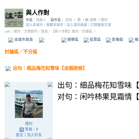
與人作對
市長：
逍遙人
副市長：
深翁
、
煙
、
觴-酒寒
、
煙村
加入本城市
｜
推薦本城市
｜
加入我的最愛
｜
訂閱最新文章
udn
／
城市
／
文學創作
／
其他
／
【與人作對】城市
／討論區／
本城市首頁
討論區
精華區
投票區
影像館
推
討論區
／
不分版
出句：细品梅花知雪味【淡烟疏柳】
出句：细品梅花知雪味
对句：
闲吟柿果見霜情
煙村
等級：8
留言
｜
加入好友