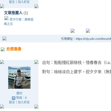
留言
｜
加入好友
文章推薦人
(1)
質子行者：讀者逾
萬之文
引用網址：https://city.udn.com/forum
炊煙裊裊
出句：點點殘紅辭綠枝，惜春春去（l.a.t
對句：絲絲淡白上蒼宇，迎夕夕來（無
煙村
等級：8
留言
｜
加入好友