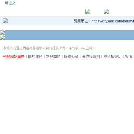
萬之文
引用網址：https://city.udn.com/forum
本城市刊登之內容為作者個人自行提供上傳，不代表 udn 立場。
刊登網站廣告
︱
關於我們
︱
常見問題
︱
服務條款
︱
著作權聲明
︱
隱私權聲明
︱
客服