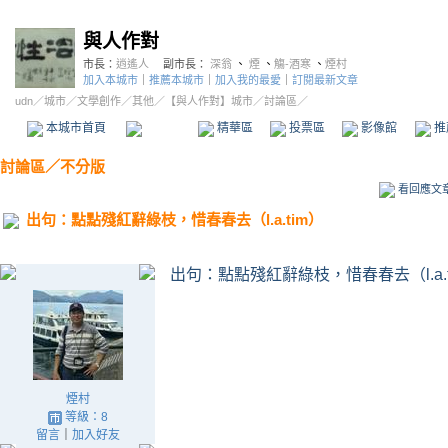
與人作對
市長：
逍遙人
副市長：
深翁
、
煙
、
觴-酒寒
、
煙村
加入本城市
｜
推薦本城市
｜
加入我的最愛
｜
訂閱最新文章
udn
／
城市
／
文學創作
／
其他
／
【與人作對】城市
／討論區／
本城市首頁
討論區
精華區
投票區
影像館
推
討論區
／
不分版
看回應文
出句：點點殘紅辭綠枝，惜春春去（l.a.tim）
出句：點點殘紅辭綠枝，惜春春去（l.a.t
煙村
等級：8
留言
｜
加入好友