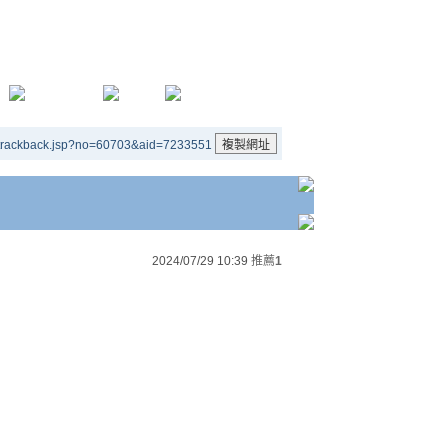
/trackback.jsp?no=60703&aid=7233551
2024/07/29 10:39
推薦
1