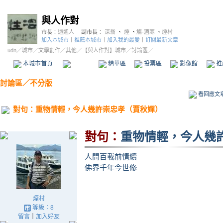
與人作對
市長：
逍遙人
副市長：
深翁
、
煙
、
觴-酒寒
、
煙村
加入本城市
｜
推薦本城市
｜
加入我的最愛
｜
訂閱最新文章
udn
／
城市
／
文學創作
／
其他
／
【與人作對】城市
／討論區／
本城市首頁
討論區
精華區
投票區
影像館
推
討論區
／
不分版
看回應文
對句：重物情輕，今人幾許崇忠孝（賈秋嬋）
對句：
重物情輕，今人幾
人間百載前情續
佛界千年今世修
煙村
等級：8
留言
｜
加入好友