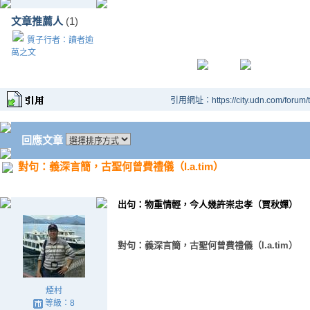
文章推薦人
(1)
質子行者：讀者逾
萬之文
引用網址：https://city.udn.com/forum
回應文章
對句：義深言簡，古聖何曾費禮儀（l.a.tim）
出句：物重情輕，今人幾許崇忠孝（賈秋嬋）
對句：義深言簡，古聖何曾費禮儀（
l.a.tim
）
煙村
等級：8