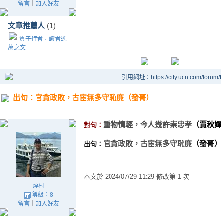
留言
｜
加入好友
文章推薦人
(1)
質子行者：讀者逾
萬之文
引用網址：https://city.udn.com/forum
出句：官貪政敗，古宦無多守恥廉（發哥）
重物情輕，今人幾許崇忠孝
（
賈秋
對句：
官貪政敗，古宦無多守恥廉
（發哥
出句：
本文於
2024/07/29 11:29 修改第 1 次
煙村
等級：8
留言
｜
加入好友