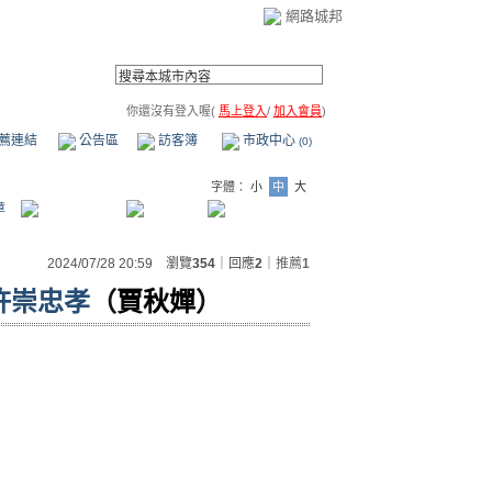
網路城邦
你還沒有登入喔(
馬上登入
/
加入會員
)
薦連結
公告區
訪客簿
市政中心
(0)
字體：
小
中
大
章
2024/07/28 20:59 瀏覽
354
｜回應
2
｜
推薦
1
許崇忠孝
（
賈秋嬋
）