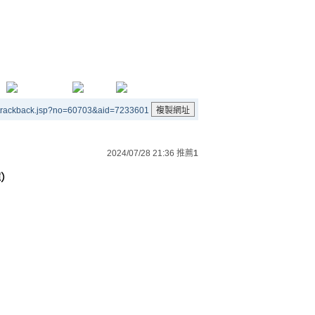
/trackback.jsp?no=60703&aid=7233601
2024/07/28 21:36
推薦
1
嬋
）
）