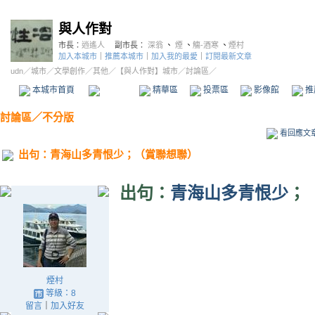
與人作對
市長：
逍遙人
副市長：
深翁
、
煙
、
觴-酒寒
、
煙村
加入本城市
｜
推薦本城市
｜
加入我的最愛
｜
訂閱最新文章
udn
／
城市
／
文學創作
／
其他
／
【與人作對】城市
／討論區／
本城市首頁
討論區
精華區
投票區
影像館
推
討論區
／
不分版
看回應文
出句：青海山多青恨少；（賞聯想聯）
出句：
青海山多青恨少
；
煙村
等級：8
留言
｜
加入好友