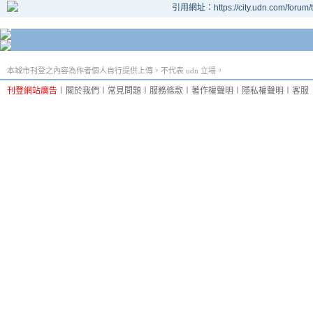
引用網址：https://city.udn.com/forum
本城市刊登之內容為作者個人自行提供上傳，不代表 udn 立場。
刊登網站廣告
︱
關於我們
︱
常見問題
︱
服務條款
︱
著作權聲明
︱
隱私權聲明
︱
客服