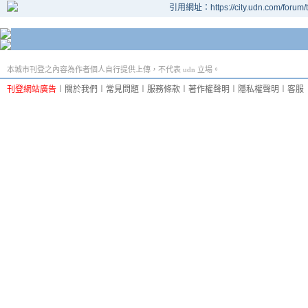
引用網址：https://city.udn.com/forum
本城市刊登之內容為作者個人自行提供上傳，不代表 udn 立場。
刊登網站廣告
︱
關於我們
︱
常見問題
︱
服務條款
︱
著作權聲明
︱
隱私權聲明
︱
客服