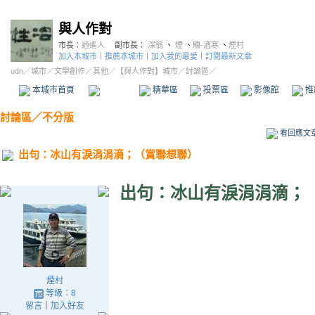
與人作對
市長：
逍遙人
副市長：
深翁
、
煙
、
觴-酒寒
、
煙村
加入本城市
｜
推薦本城市
｜
加入我的最愛
｜
訂閱最新文章
udn
／
城市
／
文學創作
／
其他
／
【與人作對】城市
／討論區／
本城市首頁
討論區
精華區
投票區
影像館
推
討論區
／
不分版
看回應文
出句：冰山有淚涓涓滴；（賞聯想聯）
出句：冰山有淚涓涓滴；
煙村
等級：8
留言
｜
加入好友