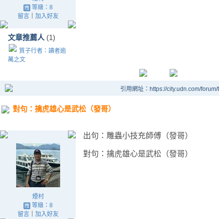
等級：8
留言
｜
加入好友
文章推薦人
(1)
質子行者：讀者逾
萬之文
引用網址：https://city.udn.com/forum
對句：擒虎雄心是武松（發哥）
出句：雕蟲小技充師傅（發哥）
對句：擒虎雄心是武松（發哥）
煙村
等級：8
留言
｜
加入好友