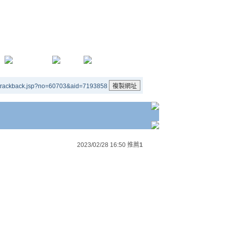
/trackback.jsp?no=60703&aid=7193858
2023/02/28 16:50
推薦
1