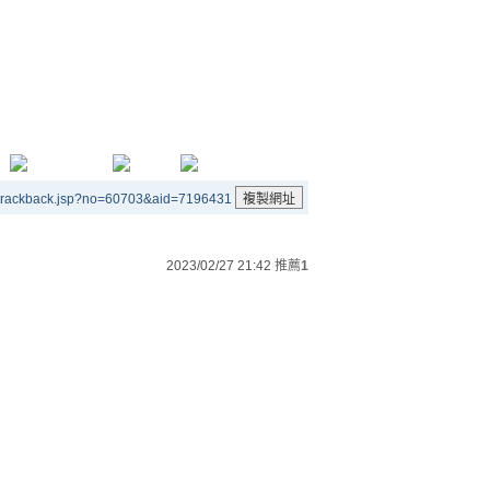
/trackback.jsp?no=60703&aid=7196431
2023/02/27 21:42
推薦
1