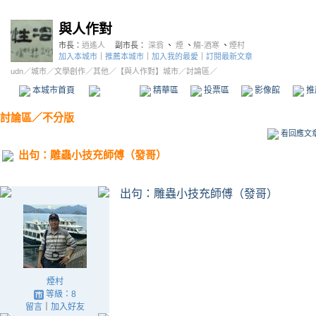
與人作對
市長：
逍遙人
副市長：
深翁
、
煙
、
觴-酒寒
、
煙村
加入本城市
｜
推薦本城市
｜
加入我的最愛
｜
訂閱最新文章
udn
／
城市
／
文學創作
／
其他
／
【與人作對】城市
／討論區／
本城市首頁
討論區
精華區
投票區
影像館
推
討論區
／
不分版
看回應文
出句：雕蟲小技充師傅（發哥）
出句：雕蟲小技充師傅（發哥）
煙村
等級：8
留言
｜
加入好友