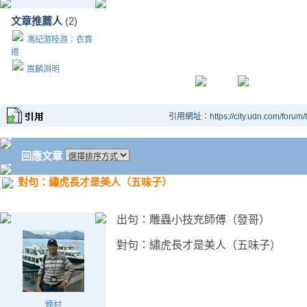
文章推薦人
(2)
馮紀游陸游：衣貫
道
嵩麟淵明
引用網址：https://city.udn.com/forum
回應文章
對句：繡虎長才是美人（五味子）
出句：雕蟲小技充師傅（發哥）
對句：繡虎長才是美人（五味子）
煙村