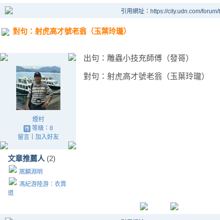
引用網址：https://city.udn.com/forum
對句：射虎高才號老翁（玉葉玲瓏）
出句：雕蟲小技充師傅（發哥）
對句：射虎高才號老翁（玉葉玲瓏）
煙村
等級：8
留言
｜
加入好友
文章推薦人
(2)
嵩麟淵明
馮紀游陸游：衣貫
道