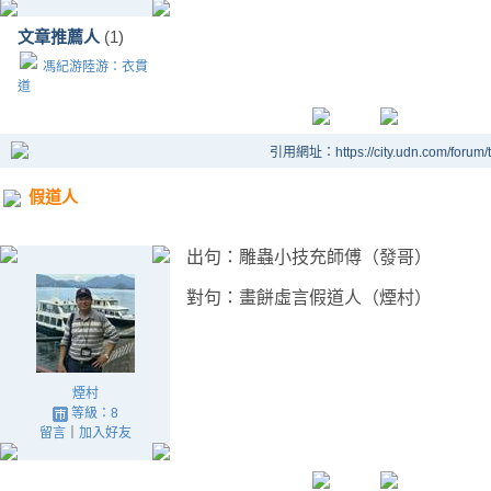
文章推薦人
(1)
馮紀游陸游：衣貫
道
引用網址：https://city.udn.com/forum
假道人
出句：雕蟲小技充師傅（發哥）
對句：畫餅虛言假道人（煙村）
煙村
等級：8
留言
｜
加入好友