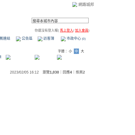
網路城邦
你還沒有登入喔(
馬上登入
/
加入會員
)
薦連結
公告區
訪客簿
市政中心
(0)
字體：
小
中
大
章
2023/02/05 16:12 瀏覽
1,030
｜回應
4
｜
推薦
2