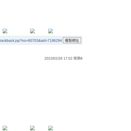
/trackback.jsp?no=60703&aid=7196294
2023/02/26 17:02
推薦
0