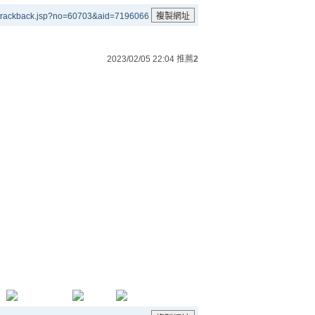
/trackback.jsp?no=60703&aid=7196066
2023/02/05 22:04
推薦
2