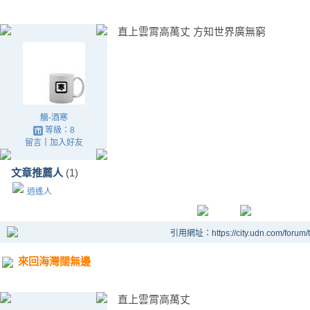
直上雲霄高萬丈 方知世界廣無窮
觴-酒寒
等級：8
留言
｜
加入好友
文章推薦人
(1)
逍遙人
引用網址：https://city.udn.com/forum
來回海灣闊無邊
直上雲霄高萬丈