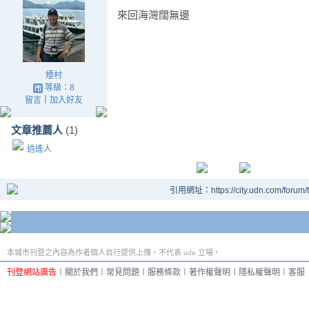
來回海灣闊無邊
煙村
等級：8
留言
｜
加入好友
文章推薦人
(1)
逍遙人
引用網址：https://city.udn.com/forum
本城市刊登之內容為作者個人自行提供上傳，不代表 udn 立場。
刊登網站廣告
︱
關於我們
︱
常見問題
︱
服務條款
︱
著作權聲明
︱
隱私權聲明
︱
客服