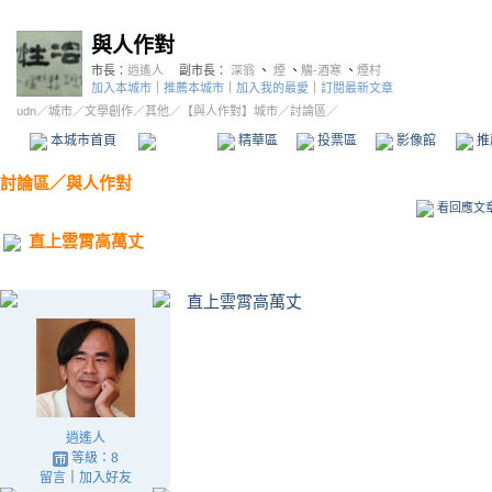
與人作對
市長：
逍遙人
副市長：
深翁
、
煙
、
觴-酒寒
、
煙村
加入本城市
｜
推薦本城市
｜
加入我的最愛
｜
訂閱最新文章
udn
／
城市
／
文學創作
／
其他
／
【與人作對】城市
／討論區／
本城市首頁
討論區
精華區
投票區
影像館
推
討論區
／
與人作對
看回應文
直上雲霄高萬丈
直上雲霄高萬丈
逍遙人
等級：8
留言
｜
加入好友