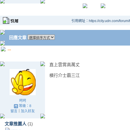
引用網址：https://city.udn.com/forum
回應文章
...
直上雲霄高萬丈
橫行介士霸三江
呵呵
等級：8
留言
｜
加入好友
文章推薦人
(1)