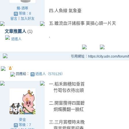
觴-酒寒
四.人魚線 氣象臺
等級：8
留言
｜
加入好友
五.雖流血汗諸般事 莫損心頭一片天
文章推薦人
(1)
.
逍遙人
引用網址：https://city.udn.com/forum
˙∆˙
回應給：
逍遙人（570129）
一.稻禾飽穗知垂首
竹筍包衣待出頭
二.開窗攬得四圍碧
炯燭騰翻一臉紅
麥金
三.三月賞櫻時未晚
等級：7
齊宣愛寵夏迎春