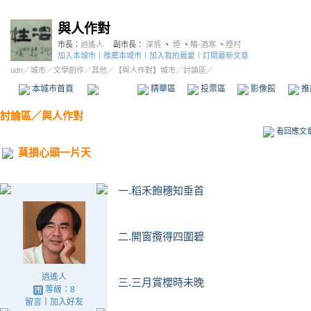
與人作對
市長：
逍遙人
副市長：
深翁
、
煙
、
觴-酒寒
、
煙村
加入本城市
｜
推薦本城市
｜
加入我的最愛
｜
訂閱最新文章
udn
／
城市
／
文學創作
／
其他
／
【與人作對】城市
／討論區／
本城市首頁
討論區
精華區
投票區
影像館
推
討論區
／
與人作對
看回應文
莫損心頭一片天
一.稻禾飽穗知垂首
二.開窗攬得四圍碧
逍遙人
三.三月賞櫻時未晚
等級：8
留言
｜
加入好友