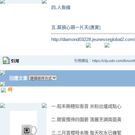
四.人魚線
五.莫損心頭一片天(唐寅)
http://diamond03228.jeunesseglobal2.com/
引用網址：https://city.udn.com/forum
回應文章
呵
一.稻禾飽穗知垂首 米粉出爐成點心
二.開窗攬得四圍碧 落鑊烹調兩面黃
三.三月賞櫻時未晚 每天吹水已嫌繁