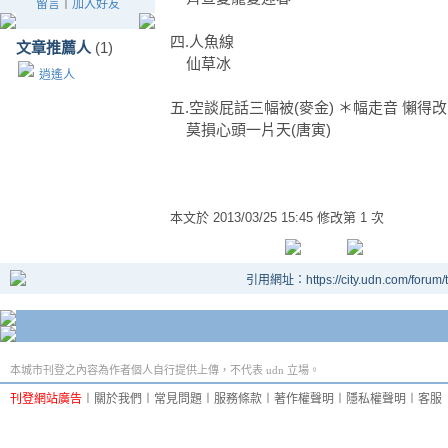
留言
｜
加入好友
四.人魚線
文章推薦人
(1)
仙草冰
逍遙人
五.
空談屁話三幅被(麥金) ＊幅走音 懶得改
莫損心頭一片天(唐寅)
本文於
2013/03/25 15:45 修改第 1 次
引用網址：https://city.udn.com/forum
本城市刊登之內容為作者個人自行提供上傳，不代表 udn 立場。
刊登網站廣告
︱
關於我們
︱
常見問題
︱
服務條款
︱
著作權聲明
︱
隱私權聲明
︱
客服