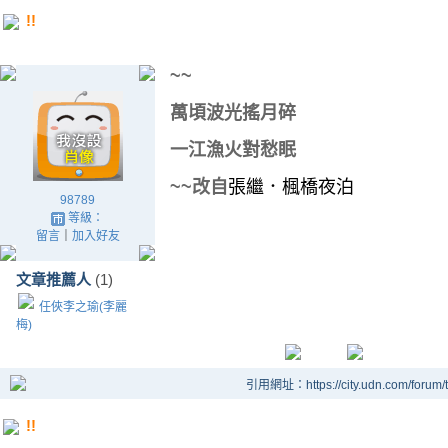
!!
~~
萬頃波光搖月碎
一江漁火對愁眠
~~改自
張繼．楓橋夜泊
98789
等級：
留言
｜
加入好友
文章推薦人
(1)
任俠李之瑜(李麗
梅)
引用網址：https://city.udn.com/forum
!!