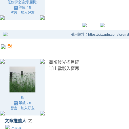
任俠李之瑜(李麗梅)
等級：8
留言
｜
加入好友
引用網址：https://city.udn.com/forum
對
萬頃波光搖月碎
半山雲影入窗寒
煙
等級：8
留言
｜
加入好友
文章推薦人
(2)
企企理