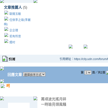
文章推薦人
(5)
歐陽玉敏
任俠李之瑜(李麗
梅)
企企理
若有所思
煙村
引用網址：https://city.udn.com/forum
第
頁／共2頁
回應文章
呵
萬頃波光搖月碎
一時瑜亮領風騷