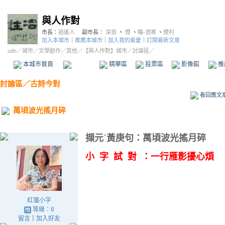
與人作對
市長：
逍遙人
副市長：
深翁
、
煙
、
觴-酒寒
、
煙村
加入本城市
｜
推薦本城市
｜
加入我的最愛
｜
訂閱最新文章
udn
／
城市
／
文學創作
／
其他
／
【與人作對】城市
／討論區／
本城市首頁
討論區
精華區
投票區
影像館
推
討論區
／
古詩今對
看回應文
萬頃波光搖月碎
擷元˙黃庚句：萬頃波光搖月碎
小 字 試 對 ：一行雁影擾心煩
紅箋小字
等級：8
留言
｜
加入好友