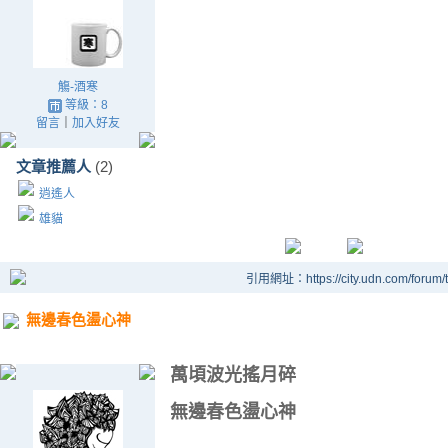
觴-酒寒
等級：8
留言
｜
加入好友
文章推薦人
(2)
逍遙人
雄貓
引用網址：https://city.udn.com/forum
無邊春色盪心神
萬頃波光搖月碎
無邊春色盪心神