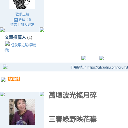
歐陽玉敏
等級：6
留言
｜
加入好友
文章推薦人
(1)
任俠李之瑜(李麗
梅)
引用網址：https://city.udn.com/forum
試試對
萬頃波光搖月碎
三春綠野映花穠