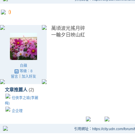
:)
萬頃波光搖月碎
一輪夕日映山紅
白蘋
等級：8
留言
｜
加入好友
文章推薦人
(2)
任俠李之瑜(李麗
梅)
企企理
引用網址：https://city.udn.com/forum