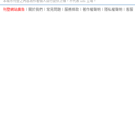
本城市刊登之內容為作者個人自行提供上傳，不代表 udn 立場。
刊登網站廣告
︱
關於我們
︱
常見問題
︱
服務條款
︱
著作權聲明
︱
隱私權聲明
︱
客服