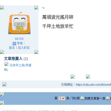
~
萬頃波光搖月碎
千坪土地放羊忙
98789
等級：
留言
｜
加入好友
文章推薦人
(1)
任俠李之瑜(李麗
梅)
引用網址：https://city.udn.com/forum
第
頁／共2頁