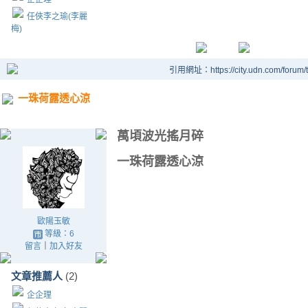
任俠李之瑜(李麗
梅)
引用網址：https://city.udn.com/forum
一珠荷露透心涼
萬頃波光搖月碎
一珠荷露透心涼
歐陽玉敏
等級：6
留言
｜
加入好友
文章推薦人
(2)
企企理