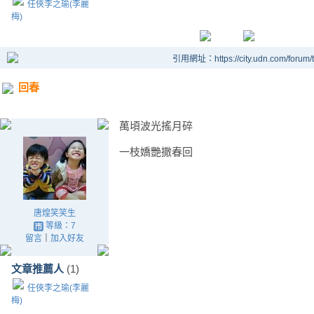
任俠李之瑜(李麗
梅)
引用網址：https://city.udn.com/forum
回春
萬頃波光搖月碎
一枝嬌艷撒春回
唐煌笑笑生
等級：7
留言
｜
加入好友
文章推薦人
(1)
任俠李之瑜(李麗
梅)