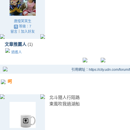
唐煌笑笑生
等級：7
留言
｜
加入好友
文章推薦人
(1)
逍遙人
引用網址：https://city.udn.com/forum
呵
北斗隨人行陌路
東風吹我過湖船