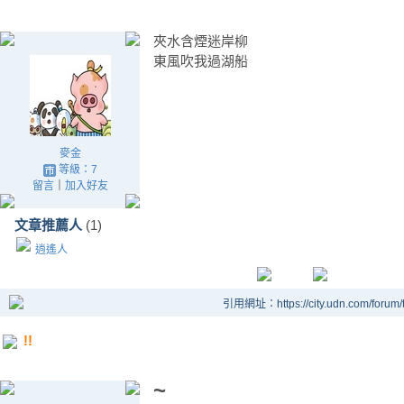
夾水含煙迷岸柳
東風吹我過湖船
麥金
等級：7
留言
｜
加入好友
文章推薦人
(1)
逍遙人
引用網址：https://city.udn.com/forum
!!
~