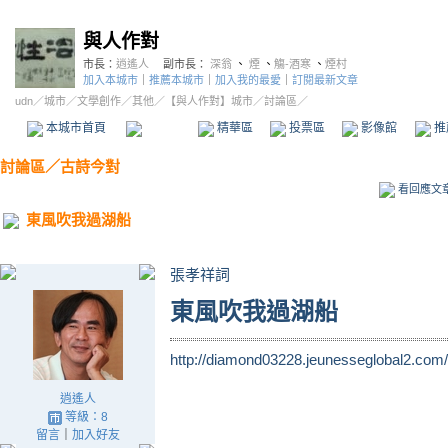
與人作對
市長：
逍遙人
副市長：
深翁
、
煙
、
觴-酒寒
、
煙村
加入本城市
｜
推薦本城市
｜
加入我的最愛
｜
訂閱最新文章
udn
／
城市
／
文學創作
／
其他
／
【與人作對】城市
／討論區／
本城市首頁
討論區
精華區
投票區
影像館
推
討論區
／
古詩今對
看回應文
東風吹我過湖船
張孝祥詞
東風吹我過湖船
http://diamond03228.jeunesseglobal2.com/
逍遙人
等級：8
留言
｜
加入好友