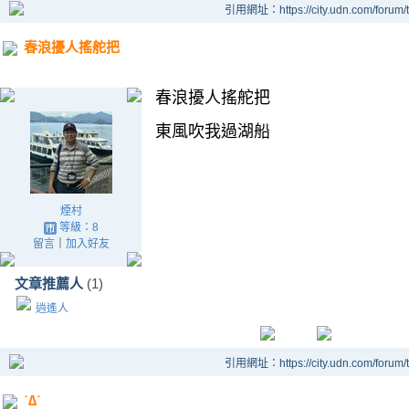
引用網址：https://city.udn.com/forum
春浪擾人搖舵把
春浪擾人搖舵把
東風吹我過湖船
煙村
等級：8
留言
｜
加入好友
文章推薦人
(1)
逍遙人
引用網址：https://city.udn.com/forum
˙∆˙