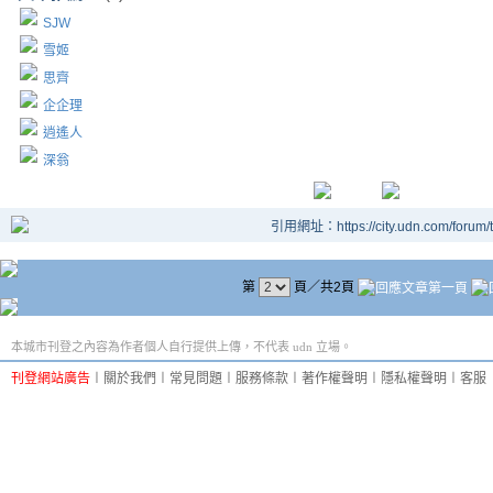
SJW
雪姬
思齊
企企理
逍遙人
深翁
引用網址：https://city.udn.com/forum
第
頁／共2頁
本城市刊登之內容為作者個人自行提供上傳，不代表 udn 立場。
刊登網站廣告
︱
關於我們
︱
常見問題
︱
服務條款
︱
著作權聲明
︱
隱私權聲明
︱
客服