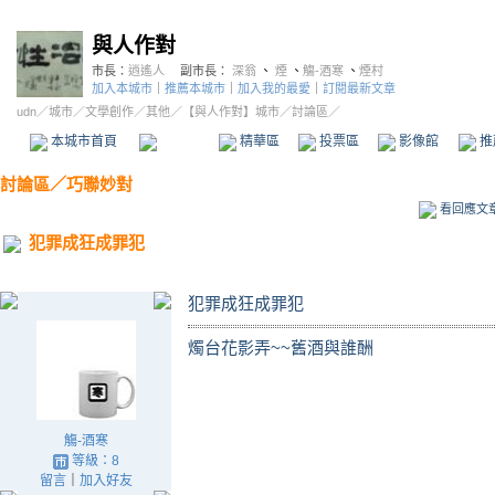
與人作對
市長：
逍遙人
副市長：
深翁
、
煙
、
觴-酒寒
、
煙村
加入本城市
｜
推薦本城市
｜
加入我的最愛
｜
訂閱最新文章
udn
／
城市
／
文學創作
／
其他
／
【與人作對】城市
／討論區／
本城市首頁
討論區
精華區
投票區
影像館
推
討論區
／
巧聯妙對
看回應文
犯罪成狂成罪犯
犯罪成狂成罪犯
燭台花影弄~~舊酒與誰酬
觴-酒寒
等級：8
留言
｜
加入好友