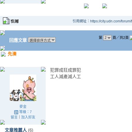
引用網址：https://city.udn.com/forum
第
頁／共2頁
回應文章
先湊
犯罪成狂成罪犯
工人減產減人工
麥金
等級：7
留言
｜
加入好友
文章推薦人
(6)