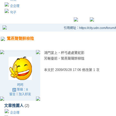
企企理
句子
引用網址：https://city.udn.com/forum
鶯燕聲聲醉柳陰
鴻門宴上，杯弓處處驚蛇影
芳榭臺前，鶯燕聲聲醉柳陰
本文於
2009/05/28 17:06 修改第 1 次
呵呵
等級：8
留言
｜
加入好友
文章推薦人
(2)
企企理