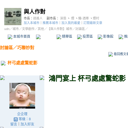
與人作對
市長：
逍遙人
副市長：
深翁
、
煙
、
觴-酒寒
、
煙村
加入本城市
｜
推薦本城市
｜
加入我的最愛
｜
訂閱最新文章
udn
／
城市
／
文學創作
／
其他
／
【與人作對】城市
／討論區／
本城市首頁
討論區
精華區
投票區
影像館
推
討論區
／
巧聯妙對
看回應文
杯弓處處驚蛇影
鴻門宴上
杯弓處處驚蛇影
企企理
等級：8
留言
｜
加入好友