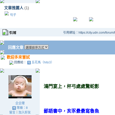
文章推薦人
(1)
句子
引用網址：https://city.udn.com/forum
回應文章
歡迎多來嘗試
回應給：
五花馬（hito3）
鴻門宴上
，
杯弓處處驚蛇影
企企理
等級：8
鄙
語
書中，亥豕纍纍寫魯魚
留言
｜
加入好友