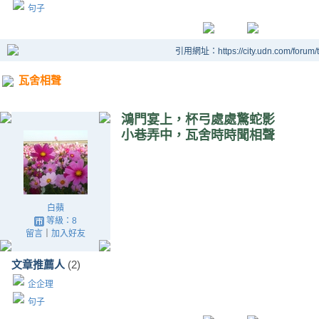
句子
引用網址：https://city.udn.com/forum
瓦舍相聲
鴻門宴上，杯弓處處驚蛇影
小巷弄中，瓦舍時時聞相聲
白蘋
等級：8
留言
｜
加入好友
文章推薦人
(2)
企企理
句子