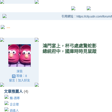
引用網址：https://city.udn.com/forum
…
鴻門宴上，杯弓處處驚蛇影
總統府中，國庫時時見鼠蹤
深翁
等級：8
留言
｜
加入好友
文章推薦人
(4)
觴-酒寒
企企理
逍遙人