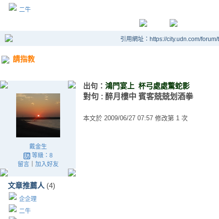
二牛
引用網址：https://city.udn.com/forum
請指教
出句：
鴻門宴上
杯弓處處驚蛇影
對句
:
醉月樓中 賓客兢兢划酒拳
本文於
2009/06/27 07:57 修改第 1 次
戴金生
等級：8
留言
｜
加入好友
文章推薦人
(4)
企企理
二牛