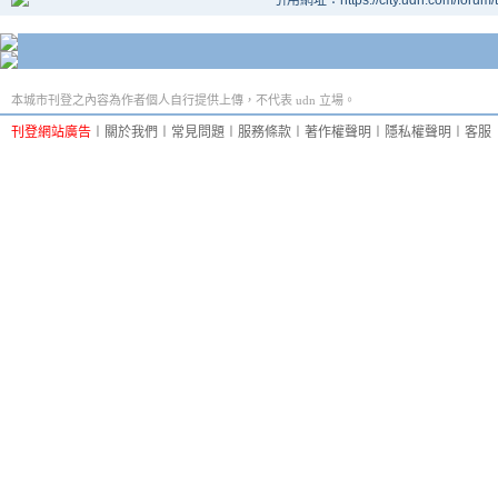
引用網址：https://city.udn.com/forum
本城市刊登之內容為作者個人自行提供上傳，不代表 udn 立場。
刊登網站廣告
︱
關於我們
︱
常見問題
︱
服務條款
︱
著作權聲明
︱
隱私權聲明
︱
客服