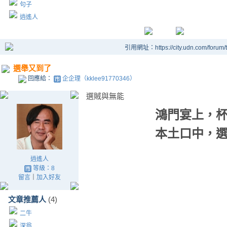
句子
逍遙人
引用網址：https://city.udn.com/forum
選舉又到了
回應給：
企企理（kklee91770346）
選賊與無能
鴻門宴上，
本土口中，
逍遙人
等級：8
留言
｜
加入好友
文章推薦人
(4)
二牛
深翁