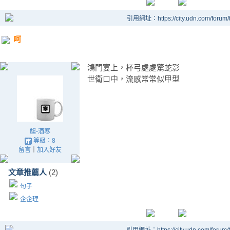
引用網址：https://city.udn.com/forum
呵
鴻門宴上，杯弓處處驚蛇影
世衛口中，流感常常似甲型
觴-酒寒
等級：8
留言
｜
加入好友
文章推薦人
(2)
句子
企企理