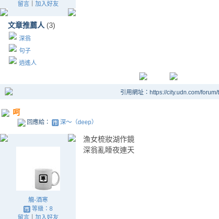
留言
｜
加入好友
文章推薦人
(3)
深翁
句子
逍遙人
引用網址：https://city.udn.com/forum
呵
回應給：
深～（deep）
漁女梳妝湖作鏡
深翁亂睡夜連天
觴-酒寒
等級：8
留言
｜
加入好友