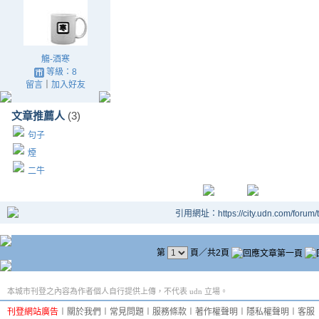
觴-酒寒
等級：8
留言
｜
加入好友
文章推薦人
(3)
句子
煙
二牛
引用網址：https://city.udn.com/forum
第
頁／共2頁
本城市刊登之內容為作者個人自行提供上傳，不代表 udn 立場。
刊登網站廣告
︱
關於我們
︱
常見問題
︱
服務條款
︱
著作權聲明
︱
隱私權聲明
︱
客服