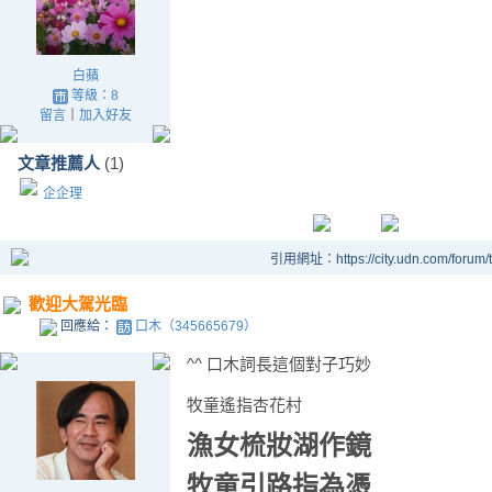
白蘋
等級：8
留言
｜
加入好友
文章推薦人
(1)
企企理
引用網址：https://city.udn.com/forum
歡迎大駕光臨
回應給：
口木（345665679）
^^ 口木詞長這個對子巧妙
牧童遙指杏花村
漁女梳妝湖作鏡
牧童引路指為憑