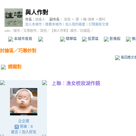
與人作對
市長：
逍遙人
副市長：
深翁
、
煙
、
觴-酒寒
、
煙村
加入本城市
｜
推薦本城市
｜
加入我的最愛
｜
訂閱最新文章
udn
／
城市
／
文學創作
／
其他
／
【與人作對】城市
／討論區／
本城市首頁
討論區
精華區
投票區
影像館
推
討論區
／
巧聯妙對
看回應文
請賜對
上聯：漁女梳妝湖作鏡
企企理
等級：8
留言
｜
加入好友