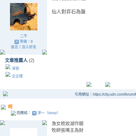
仙人對弈石為盤
二牛
等級：8
留言
｜
加入好友
文章推薦人
(2)
深翁
企企理
引用網址：https://city.udn.com/forum
呵
回應給：
深～（deep）
漁女梳妝湖作鏡
牧師張嘴主為財