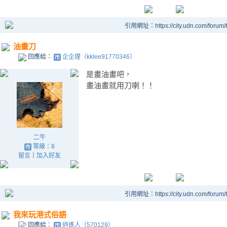
引用網址：https://city.udn.com/forum
油畫刀
回應給：
企企理（kklee91770346）
是畫油畫吧，
畫油畫就用刀喇！！
二牛
等級：8
留言
｜
加入好友
引用網址：https://city.udn.com/forum
我來玩港式俗語
回應給：
逍遙人（570129）