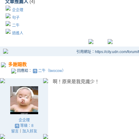
文章推薦人
(4)
企企理
句子
二牛
逍遙人
引用網址：https://city.udn.com/forum
多謝賜教
回應給：
二牛（twocow）
啊！原來是我見識少！
企企理
等級：8
留言
｜
加入好友