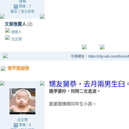
雄貓
等級：7
留言
｜
加入好友
文章推薦人
(2)
逍遙人
企企理
引用網址：https://city.udn.com/forum
信不信由你
甥友舅恭，去月兩男生臼
媳爭婆吵，何時二女息波。
婆婆跟姨媽同年生小孩。
企企理
等級：8