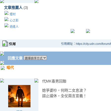
文章推薦人
(3)
煙村
心之影
逍遙人
引用網址：https://city.udn.com/forum
回應文章
喵代
代MK毒男回聯
媳爭婆吵，何時二女息波？
諠止議休，全仗兩言宣義！