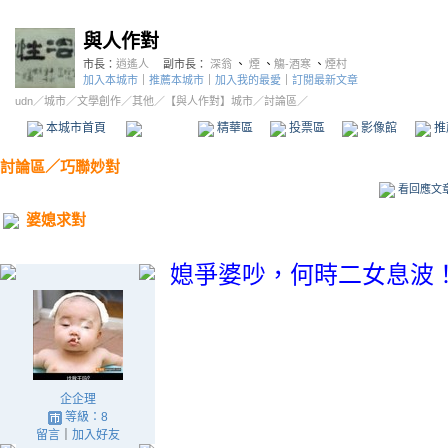
與人作對
市長：
逍遙人
副市長：
深翁
、
煙
、
觴-酒寒
、
煙村
加入本城市
｜
推薦本城市
｜
加入我的最愛
｜
訂閱最新文章
udn
／
城市
／
文學創作
／
其他
／
【與人作對】城市
／討論區／
本城市首頁
討論區
精華區
投票區
影像館
推
討論區
／
巧聯妙對
看回應文
婆媳求對
媳爭婆吵，何時二女息波
企企理
等級：8
留言
｜
加入好友