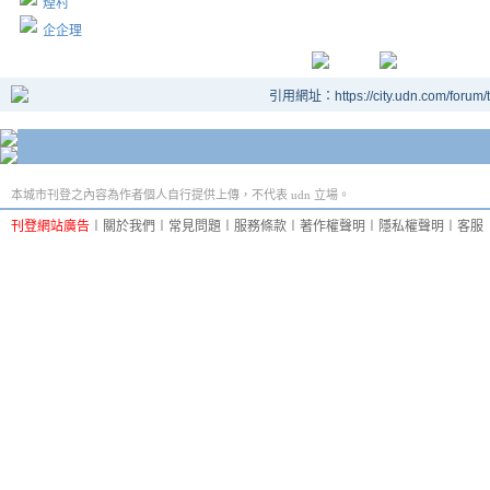
煙村
企企理
引用網址：https://city.udn.com/forum
本城市刊登之內容為作者個人自行提供上傳，不代表 udn 立場。
刊登網站廣告
︱
關於我們
︱
常見問題
︱
服務條款
︱
著作權聲明
︱
隱私權聲明
︱
客服