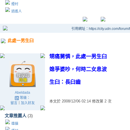
煙村
逍遙人
引用網址：https://city.udn.com/forum
此處一男生臼
甥痛舅憐，此處一男生臼
媳爭婆吵，何時二女息波
生臼：長臼齒
Abeldada
等級：
本文於
2008/12/06 02:14 修改第 2 次
留言
｜
加入好友
文章推薦人
(3)
雄貓