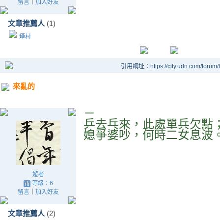
留言
｜
加入好友
文章推薦人
(1)
煙村
引用網址：https://city.udn.com/forum
來亂的
－
乒去乓來，此處單兵欠點
媳爭婆吵，何時二女息波
遊者
等級：6
留言
｜
加入好友
文章推薦人
(2)