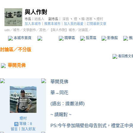
與人作對
市長：
逍遙人
副市長：
深翁
、
煙
、
觴-酒寒
、
煙村
加入本城市
｜
推薦本城市
｜
加入我的最愛
｜
訂閱最新文章
udn
／
城市
／
文學創作
／
其他
／
【與人作對】城市
／討論區／
本城市首頁
討論區
精華區
投票區
影像館
推
討論區
／
不分版
看回應文
華開見佛
華開見佛
華→同花
(語出：證嚴法師)
~ 請賜對 ~
煙村
等級：8
PS:今午參加隔壁伯母告別式，禮堂正中
留言
｜
加入好友