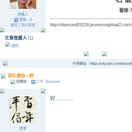
著猴
逍遙人
等級：8
http://diamond03228.jeunesseglobal2.com/
留言
｜
加入好友
文章推薦人
(1)
煙村
引用網址：https://city.udn.com/forum
羽化登仙 --好
回應給：
二牛（twocow）
好............
遊者