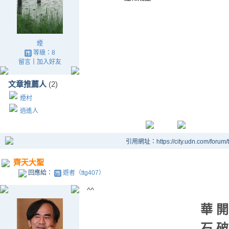
煙
等級：8
留言
｜
加入好友
文章推薦人
(2)
煙村
逍遙人
引用網址：https://city.udn.com/forum
齊天大聖
回應給：
遊者（ttg407）
^^
華 開
石 破