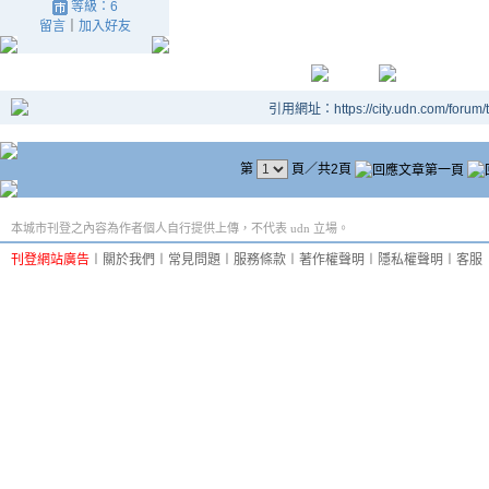
等級：6
留言
｜
加入好友
引用網址：https://city.udn.com/forum
第
頁／共2頁
本城市刊登之內容為作者個人自行提供上傳，不代表 udn 立場。
刊登網站廣告
︱
關於我們
︱
常見問題
︱
服務條款
︱
著作權聲明
︱
隱私權聲明
︱
客服