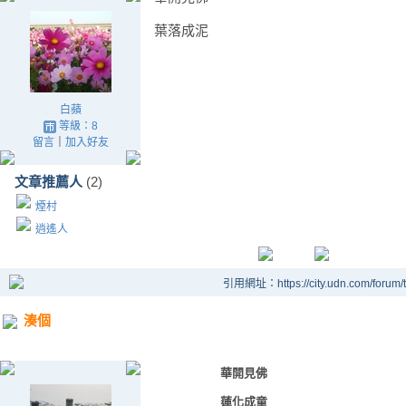
葉落成泥
白蘋
等級：8
留言
｜
加入好友
文章推薦人
(2)
煙村
逍遙人
引用網址：https://city.udn.com/forum
湊個
華開見佛
蓮化成童