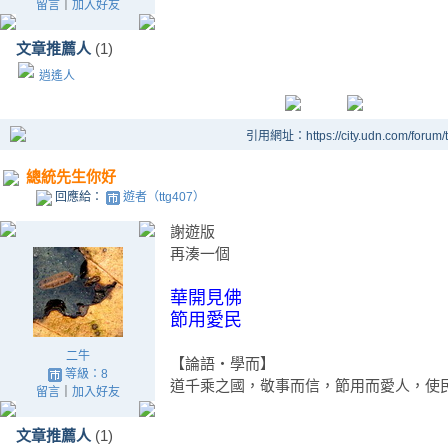
留言
｜
加入好友
文章推薦人
(1)
逍遙人
引用網址：https://city.udn.com/forum
總統先生你好
回應給：
遊者（ttg407）
謝遊版
再湊一個
華開見佛
節用愛民
二牛
【論語‧學而】
等級：8
道千乘之國，敬事而信，節用而愛人，使
留言
｜
加入好友
文章推薦人
(1)