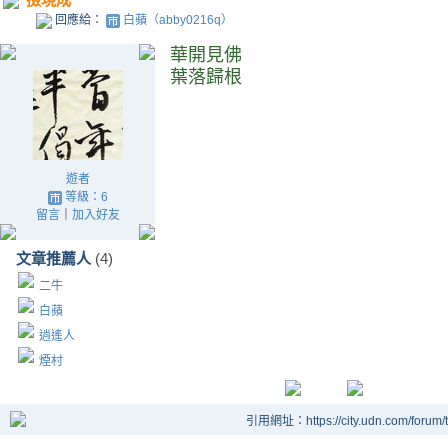
回應給：
白蘋（abby0216q）
華開見佛
葉落歸根
遊者
等級：6
留言
｜
加入好友
文章推薦人
(4)
二牛
白蘋
逍遙人
煙村
引用網址：https://city.udn.com/forum