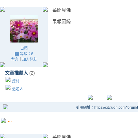
華開見佛
果報因緣
白蘋
等級：8
留言
｜
加入好友
文章推薦人
(2)
煙村
逍遙人
引用網址：https://city.udn.com/forum
...
華開見佛