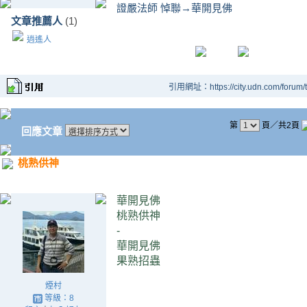
證嚴法師 悼聯→華開見佛
文章推薦人
(1)
逍遙人
引用網址：https://city.udn.com/forum
第
頁／共2頁
回應文章
桃熟供神
華開見佛
桃熟供神
-
華開見佛
果熟招蟲
煙村
等級：8