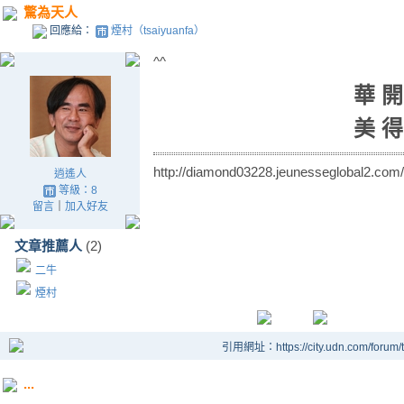
驚為天人
回應給：
煙村（tsaiyuanfa）
^^
華 開
美 得
http://diamond03228.jeunesseglobal2.com/
逍遙人
等級：8
留言
｜
加入好友
文章推薦人
(2)
二牛
煙村
引用網址：https://city.udn.com/forum
...