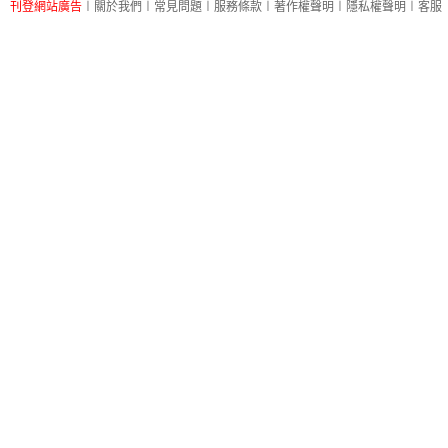
刊登網站廣告
︱
關於我們
︱
常見問題
︱
服務條款
︱
著作權聲明
︱
隱私權聲明
︱
客服