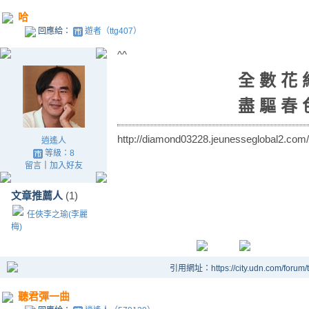
哈
回應給：
遊者（ttg407）
^^
全 數 花 
盡 驅 春 
http://diamond03228.jeunesseglobal2.com/
逍遙人
等級：8
留言
｜
加入好友
文章推薦人
(1)
任俠李之瑜(李麗
梅)
引用網址：https://city.udn.com/forum
聽君彈一曲