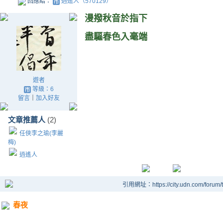
回應給：
逍遙人（570129）
漫撥秋音於指下
盡驅春色入毫端
遊者
等級：6
留言
｜
加入好友
文章推薦人
(2)
任俠李之瑜(李麗
梅)
逍遙人
引用網址：https://city.udn.com/forum
春夜