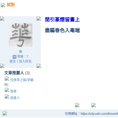
試對
閒引篆煙留畫上
盡驅春色入毫端
華
等級：7
留言
｜
加入好友
文章推薦人
(3)
任俠李之瑜(李麗
梅)
遊者
逍遙人
引用網址：https://city.udn.com/forum