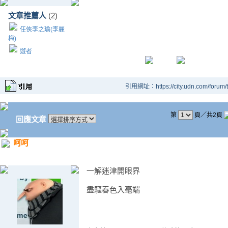
文章推薦人
(2)
任俠李之瑜(李麗
梅)
遊者
引用網址：https://city.udn.com/forum
第
頁／共2頁
回應文章
呵呵
一解迷津開眼界
盡驅春色入毫端