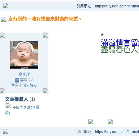
引用網址：https://city.udn.com/forum
沒有新的，唯有找些未對過的來試。
*
滿溢情言留
盡驅春色入
企企理
等級：8
留言
｜
加入好友
文章推薦人
(1)
任俠李之瑜(李麗
梅)
引用網址：https://city.udn.com/forum