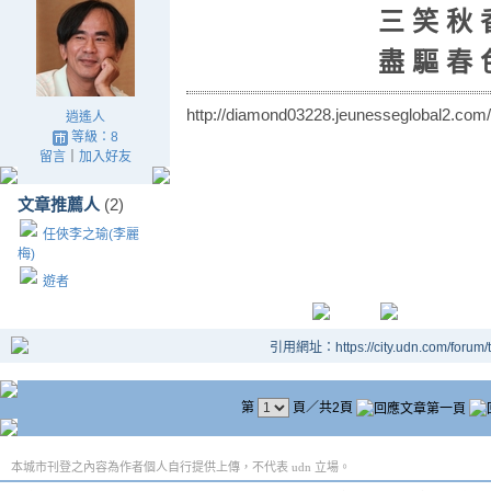
三 笑 秋 
盡 驅 春 
http://diamond03228.jeunesseglobal2.com/
逍遙人
等級：8
留言
｜
加入好友
文章推薦人
(2)
任俠李之瑜(李麗
梅)
遊者
引用網址：https://city.udn.com/forum
第
頁／共2頁
本城市刊登之內容為作者個人自行提供上傳，不代表 udn 立場。