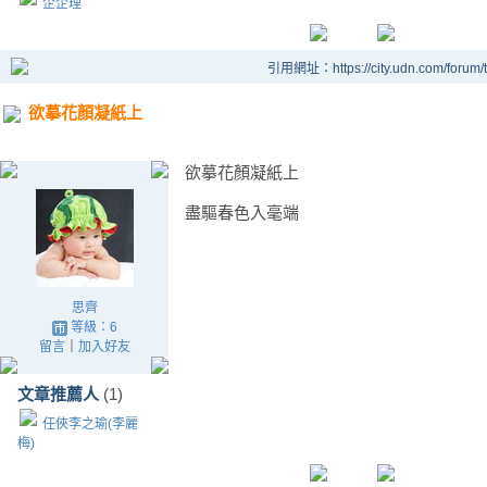
企企理
引用網址：https://city.udn.com/forum
欲摹花顏凝紙上
欲摹花顏凝紙上
盡驅春色入毫端
思齊
等級：6
留言
｜
加入好友
文章推薦人
(1)
任俠李之瑜(李麗
梅)