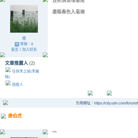
且把情懷埋墨底
盡驅春色入毫端
煙
等級：8
留言
｜
加入好友
文章推薦人
(2)
任俠李之瑜(李麗
梅)
逍遙人
引用網址：https://city.udn.com/forum
唐伯虎
^^