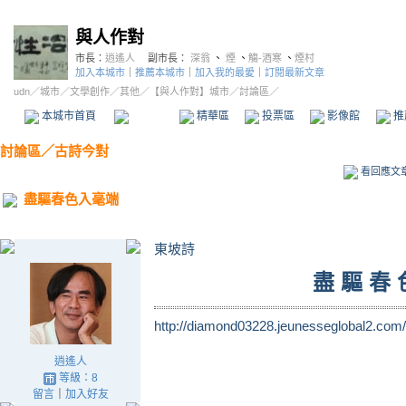
與人作對
市長：
逍遙人
副市長：
深翁
、
煙
、
觴-酒寒
、
煙村
加入本城市
｜
推薦本城市
｜
加入我的最愛
｜
訂閱最新文章
udn
／
城市
／
文學創作
／
其他
／
【與人作對】城市
／討論區／
本城市首頁
討論區
精華區
投票區
影像館
推
討論區
／
古詩今對
看回應文
盡驅春色入毫端
東坡詩
盡 驅 春 
http://diamond03228.jeunesseglobal2.com/
逍遙人
等級：8
留言
｜
加入好友