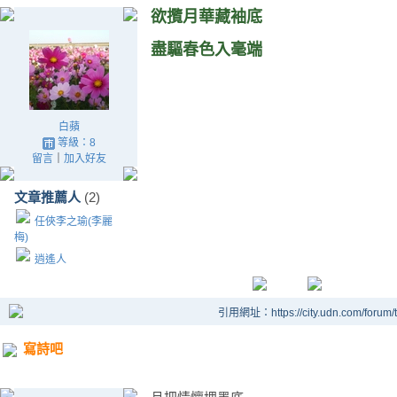
欲攬月華藏袖底
盡驅春色入毫端
白蘋
等級：8
留言
｜
加入好友
文章推薦人
(2)
任俠李之瑜(李麗
梅)
逍遙人
引用網址：https://city.udn.com/forum
寫詩吧