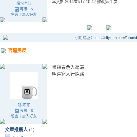
本文於
2014/01/17 10:42 修改第 1 次
惺忪老仙
等級：5
留言
｜
加入好友
引用網址：https://city.udn.com/forum
官逼民反
盡驅春色入毫端
明逼窮人行絕路
觴-酒寒
等級：8
留言
｜
加入好友
文章推薦人
(1)