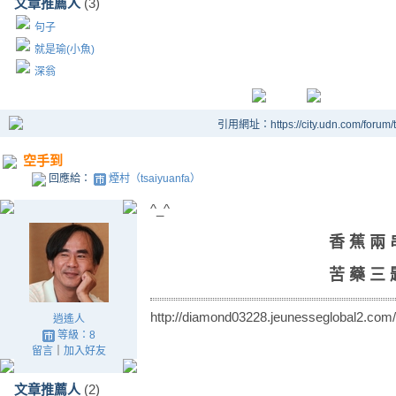
文章推薦人
(3)
句子
就是瑜(小魚)
深翁
引用網址：https://city.udn.com/forum
空手到
回應給：
煙村（tsaiyuanfa）
^_^
香 蕉 兩 
苦 藥 三 
http://diamond03228.jeunesseglobal2.com/
逍遙人
等級：8
留言
｜
加入好友
文章推薦人
(2)