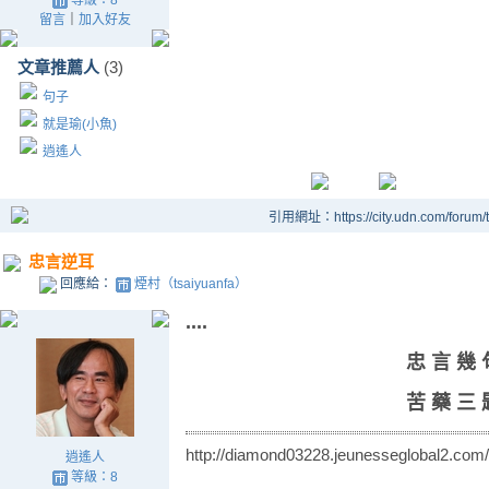
等級：8
留言
｜
加入好友
文章推薦人
(3)
句子
就是瑜(小魚)
逍遙人
引用網址：https://city.udn.com/forum
忠言逆耳
回應給：
煙村（tsaiyuanfa）
....
忠 言 幾 
苦 藥 三 
http://diamond03228.jeunesseglobal2.com/
逍遙人
等級：8