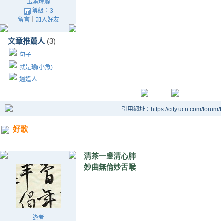
玉葉玲瓏
等級：3
留言
｜
加入好友
文章推薦人
(3)
句子
就是瑜(小魚)
逍遙人
引用網址：https://city.udn.com/forum
好歌
清茶一盞清心肺
妙曲無倫妙舌喉
遊者