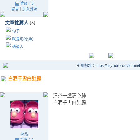
等級：6
留言
｜
加入好友
文章推薦人
(3)
句子
就是瑜(小魚)
逍遙人
引用網址：https://city.udn.com/forum
白酒千盅白肚腸
清茶一盞清心肺
白酒千盅白肚腸
深翁