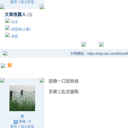
留言
｜
加入好友
文章推薦人
(3)
句子
就是瑜(小魚)
深翁
引用網址：https://city.udn.com/forum
甜
甜糖一口甜唇齒
苦藥三匙苦腹胸
煙
等級：8
留言
｜
加入好友