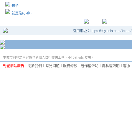
句子
就是瑜(小魚)
引用網址：https://city.udn.com/forum
本城市刊登之內容為作者個人自行提供上傳，不代表 udn 立場。
刊登網站廣告
︱
關於我們
︱
常見問題
︱
服務條款
︱
著作權聲明
︱
隱私權聲明
︱
客服