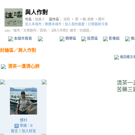
與人作對
市長：
逍遙人
副市長：
深翁
、
煙
、
觴-酒寒
、
煙村
加入本城市
｜
推薦本城市
｜
加入我的最愛
｜
訂閱最新文章
udn
／
城市
／
文學創作
／
其他
／
【與人作對】城市
／討論區／
本城市首頁
討論區
精華區
投票區
影像館
推
討論區
／
與人作對
看回應文
清茶一盞清心肺
清茶一
苦藥三
煙村
等級：8
留言
｜
加入好友