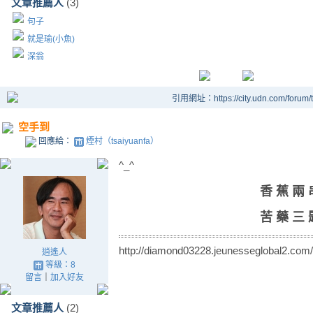
文章推薦人
(3)
句子
就是瑜(小魚)
深翁
引用網址：https://city.udn.com/forum
空手到
回應給：
煙村（tsaiyuanfa）
^_^
香 蕉 兩 
苦 藥 三 
http://diamond03228.jeunesseglobal2.com/
逍遙人
等級：8
留言
｜
加入好友
文章推薦人
(2)