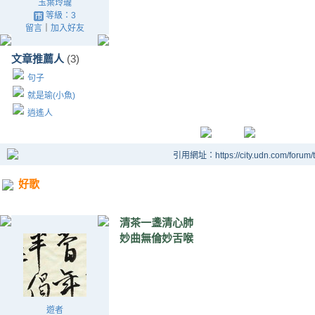
玉葉玲瓏
等級：3
留言
｜
加入好友
文章推薦人
(3)
句子
就是瑜(小魚)
逍遙人
引用網址：https://city.udn.com/forum
好歌
清茶一盞清心肺
妙曲無倫妙舌喉
遊者