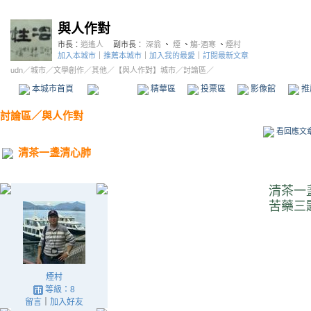
與人作對
市長：
逍遙人
副市長：
深翁
、
煙
、
觴-酒寒
、
煙村
加入本城市
｜
推薦本城市
｜
加入我的最愛
｜
訂閱最新文章
udn
／
城市
／
文學創作
／
其他
／
【與人作對】城市
／討論區／
本城市首頁
討論區
精華區
投票區
影像館
推
討論區
／
與人作對
看回應文
清茶一盞清心肺
清茶一
苦藥三
煙村
等級：8
留言
｜
加入好友