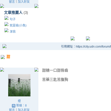
留言
｜
加入好友
文章推薦人
(3)
句子
就是瑜(小魚)
深翁
引用網址：https://city.udn.com/forum
甜
甜糖一口甜唇齒
苦藥三匙苦腹胸
煙
等級：8
留言
｜
加入好友