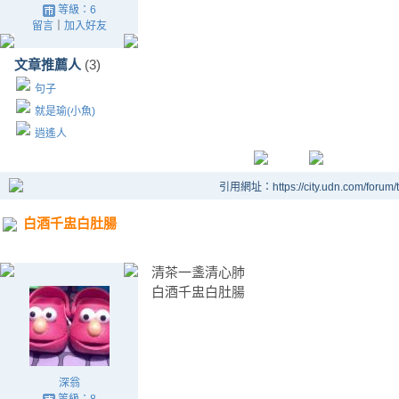
等級：6
留言
｜
加入好友
文章推薦人
(3)
句子
就是瑜(小魚)
逍遙人
引用網址：https://city.udn.com/forum
白酒千盅白肚腸
清茶一盞清心肺
白酒千盅白肚腸
深翁