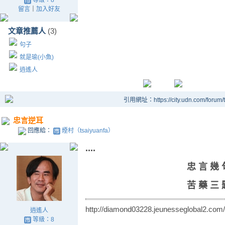
等級：8
留言
｜
加入好友
文章推薦人
(3)
句子
就是瑜(小魚)
逍遙人
引用網址：https://city.udn.com/forum
忠言逆耳
回應給：
煙村（tsaiyuanfa）
....
忠 言 幾 
苦 藥 三 
http://diamond03228.jeunesseglobal2.com/
逍遙人
等級：8