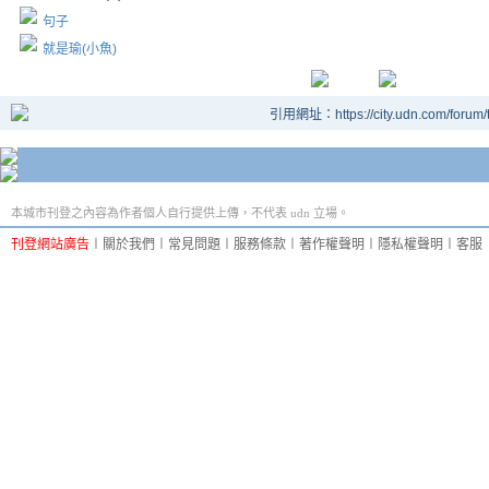
句子
就是瑜(小魚)
引用網址：https://city.udn.com/forum
本城市刊登之內容為作者個人自行提供上傳，不代表 udn 立場。
刊登網站廣告
︱
關於我們
︱
常見問題
︱
服務條款
︱
著作權聲明
︱
隱私權聲明
︱
客服