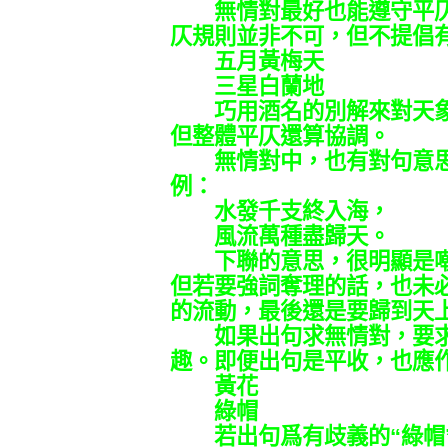
無情對最好也能遵守平仄
仄規則並非不可，但不提倡
五月黃梅天
三星白蘭地
巧用酒名的別解來對天象
但整體平仄還算協調。
無情對中，也有對句意思
例：
水發千支終入海，
風流萬種盡歸天。
下聯的意思，很明顯是嘲笑
但若要強詞奪理的話，也未
的流動，最後還是要歸到天
如果出句求無情對，要求
趣。即便出句是平收，也應
黃花
綠帽
若出句爲有歧義的“綠帽”