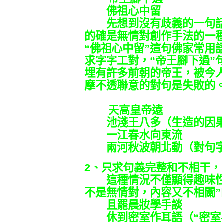
佛祖心中留
先想到沒有歧義的一句話
的確是無情對創作手法的一
“佛祖心中留”這句佛家常用
求字字工對，“帝王腳下過”
埋有許多前朝的帝王，被今
摩不透聯意的對句是失敗的
天高皇帝遠
池淺王八多（生造的因果
一江春水向東流
兩河秋波朝北動（對句字
2、只求句義完整和不相干
這種情況不僅顯得趣味性
不是無情對，內容又不相關
且罷晨妝學手談
休到密室作耳語（“密室-