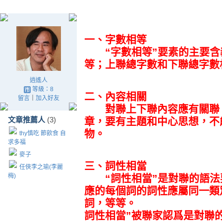
一、字數相等
“字數相等”要素的主要含
等；上聯總字數和下聯總字數
逍遙人
等級：8
二、內容相關
留言
｜
加入好友
對聯上下聯內容應有關聯。
文章推薦人
(3)
章，要有主題和中心思想，不
物。
thy慎吃 節飲食 自
求多福
麥子
三、詞性相當
任俠李之瑜(李麗
梅)
“詞性相當”是對聯的語法
應的每個詞的詞性應屬同一類
詞，等等。
詞性相當”被聯家認爲是對聯