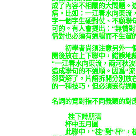
成了內容不相關的大問題。
病。比如：一江春水向東流
字一個字生硬對仗、不顧聯
可的。有人會提出：“無情對
情對也必須有通暢而不生澀
初學者尚須注意另外一個
開後放在上下聯中，錯誤地
“一江春水向東流，兩河秋波
造成聯句的不通順。因爲“流
卻費解了。片語拆開分別放在
的一種技巧，但必須嵌得通順
名詞的寬對指不同義類的對
桂下詩朋滿
杯中玉月圓
此聯中，“桂”對“杯”，植