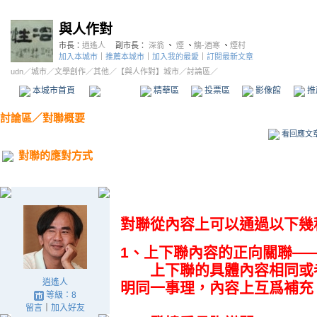
與人作對
市長：
逍遙人
副市長：
深翁
、
煙
、
觴-酒寒
、
煙村
加入本城市
｜
推薦本城市
｜
加入我的最愛
｜
訂閱最新文章
udn
／
城市
／
文學創作
／
其他
／
【與人作對】城市
／討論區／
本城市首頁
討論區
精華區
投票區
影像館
推
討論區
／
對聯概要
看回應文
對聯的應對方式
對聯從內容上可以通過以下幾
1、上下聯內容的正向關聯—
上下聯的具體內容相同或者
逍遙人
明同一事理，內容上互爲補充
等級：8
留言
｜
加入好友