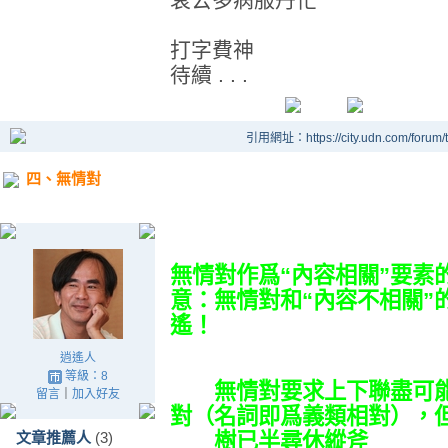
打字費神
待續 . . .
引用網址：https://city.udn.com/forum
四、無情對
無情對作爲“內容相關”要素
意：無情對和“內容不相關”
遙！
逍遙人
等級：8
無情對要求上下聯盡可能
留言
｜
加入好友
對（名詞即爲義類相對），
文章推薦人
(3)
樹已半尋休縱斧