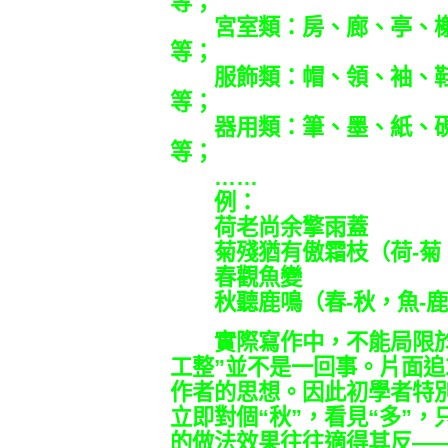
等；
宮室類：房、廊、亭、榭
等；
服飾類：帽、領、袖、鞋
等；
器用類：筆、墨、紙、硯
等；
……
例：
荷老尚余擎雨蓋
菊殘猶有傲霜枝（荷-菊，
春觀魚變
秋聽鹿鳴（春-秋，魚-鹿
實際寫作中，不能局限於義
工整”並不是一回事。片面
作者的思想。因此初學者特別
立即對個“秋”，看見“多”，
的做法效果往往適得其反—