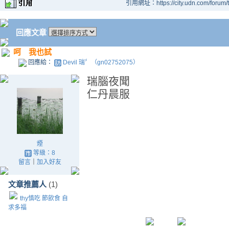
引用網址：https://city.udn.com/forum
回應文章
呵 我也試
回應給：
Devil 瑞〞（gn02752075）
瑞腦夜聞
仁丹晨服
煙
等級：8
留言
｜
加入好友
文章推薦人
(1)
thy慎吃 節飲食 自
求多福