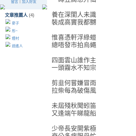
留言
｜
加入好友
養在深閨人未識
文章推薦人
(4)
裝成高竇我都嬲
麥子
彤~
惟喜憑軒浮綠螘
煙村
總唔發市拍烏蠅
逍遙人
四面雲山誰作主
一頭霧水不知宗
剪韭何嘗嫌冒雨
拉柴每為破傷風
未屆殘秋聞蚓笛
又逢端午睇龍船
少帝長安開紫極
衰公多病服丹忙