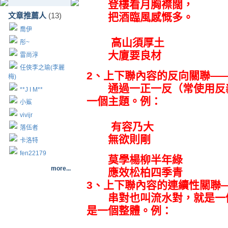
登樓看月胸襟闊，
文章推薦人
(13)
把酒臨風感慨多。
喬伊
高山須厚土
彤~
大廈要良材
雷尚淳
任俠李之瑜(李麗
2、上下聯內容的反向關聯—
梅)
通過一正一反（常使用反義
**J I M**
一個主題。例：
小鯊
vivijr
有容乃大
落伍者
無欲則剛
卡洛特
fen22179
莫學楊柳半年綠
more...
應效松柏四季青
3、上下聯內容的連續性關聯
串對也叫流水對，就是一個
是一個整體。例：