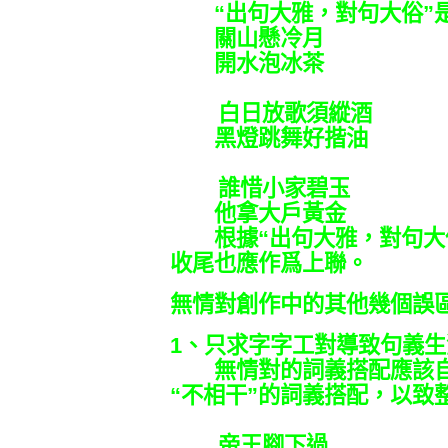
“出句大雅，對句大俗”是
關山懸冷月
開水泡冰茶
白日放歌須縱酒
黑燈跳舞好揩油
誰惜小家碧玉
他拿大戶黃金
根據“出句大雅，對句大俗
收尾也應作爲上聯。
無情對創作中的其他幾個誤
1、只求字字工對導致句義
無情對的詞義搭配應該自
“不相干”的詞義搭配，以致
帝王腳下過