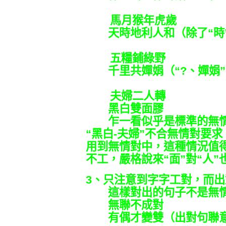
馬月猴年虎歲
天時地利人和（除了“時”
五糧鋪綠野
千里共嬋娟（“?、嬋娟”
夫婦二人轉
黑白雙面膠
乍一看似乎是標準的無情
“黑白-夫婦”不合無情對要
用到無情對中，這種情況值得
不工，嚴格說來“面”對“人
3、只注意到字字工對，而
這樣對出的句子不是無情
無聯不成對
有偶才變雙（出對句聯意