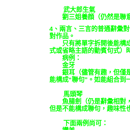
武大郎生氣
劉三姐養顔（仍然是聯意
4、兩言、三言的普通辭彙
對作品。
只有將單字拆開後能構成
式或省略主語的動賓句式）
病例：
金牙
銀耳（儘管有趣，但僅是
能構成“聯句”。如能組合到
馬頭琴
魚腸劍（仍是辭彙相對，
但是不能構成聯句，趣味性
下面兩例尚可：