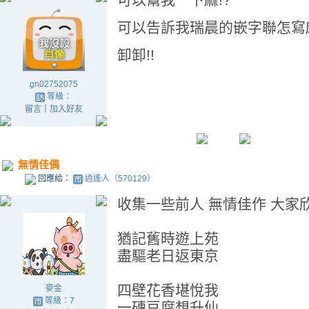
可以告訴我瑞晨的嵌字聯怎寫麻
卸卸!!
gn02752075
等級：
留言
｜
加入好友
無情佳偶
回應給：
逍遙人（570129）
收集一些前人 無情佳作 大家
猶記舊時遊上苑
盡驅老日返東京
四壁花香堪悅我
麥金
等級：7
一磚豆腐想升仙