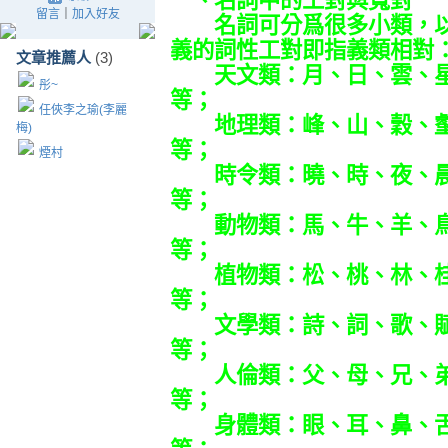
一、名詞中的工對與寬對
留言
｜
加入好友
名詞可分爲很多小類，以下
義的詞性工對即指義類相對
文章推薦人
(3)
天文類：月、日、雲、星
彤~
等；
任俠李之瑜(李麗
地理類：峰、山、穀、壑
梅)
等；
煙村
時令類：曉、時、夜、晨
等；
動物類：馬、牛、羊、鳥
等；
植物類：松、桃、林、桂
等；
文學類：詩、詞、歌、賦
等；
人倫類：父、母、兄、弟
等；
身體類：眼、耳、鼻、舌