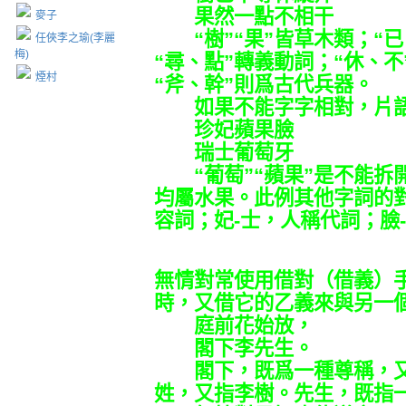
果然一點不相干
麥子
“樹”“果”皆草木類；“已
任俠李之瑜(李麗
梅)
“尋、點”轉義動詞；“休、不
煙村
“斧、幹”則爲古代兵器。
如果不能字字相對，片語
珍妃蘋果臉
瑞士葡萄牙
“葡萄”“蘋果”是不能拆
均屬水果。此例其他字詞的
容詞；妃-士，人稱代詞；臉
無情對常使用借對（借義）
時，又借它的乙義來與另一
庭前花始放，
閣下李先生。
閣下，既爲一種尊稱，又
姓，又指李樹。先生，既指