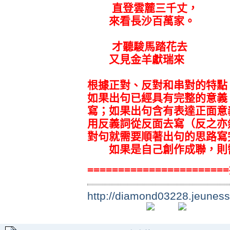
直登雲麓三千丈，
來看長沙百萬家。
才聽駿馬踏花去
又見金羊獻瑞來
根據正對、反對和串對的特點
如果出句已經具有完整的意義
寫；如果出句含有表達正面意
用反義詞從反面去寫（反之亦
對句就需要順著出句的思路寫
如果是自己創作成聯，則需
====================
http://diamond03228.jeuness