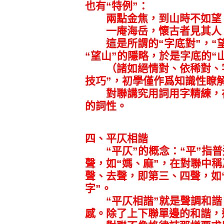
也有“特例”：
兩點金焦，到山時不如望
一庵海岳，懷古者見其人。
這是所謂的“字底對”，“望”
“望山”的隱略，於是字底的“
（諸如絕情對、依稀對、字
技巧”，初學僅作爲知識性瞭
對聯講究用詞用字精練，在
的詞性。
四、平仄相諧
“平仄”的概念：“平”指普
聲，如“媽、麻”，在對聯中稱
聲、去聲，即第三、四聲，如
字”。
“平仄相諧”就是聲調和諧
感。除了上下聯單邊的和諧，