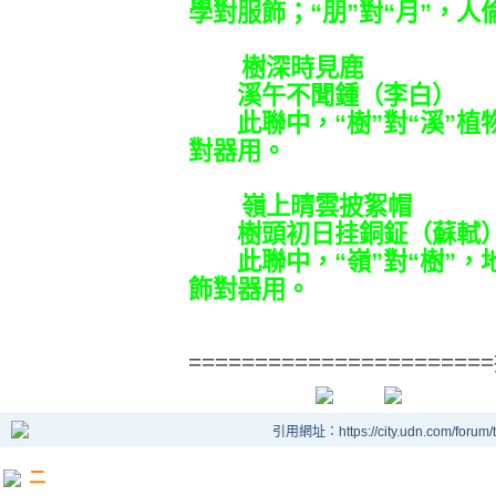
學對服飾；“朋”對“月”，人
樹深時見鹿
溪午不聞鍾（李白）
此聯中，“樹”對“溪”植物
對器用。
嶺上晴雲披絮帽
樹頭初日挂銅鉦（蘇軾
此聯中，“嶺”對“樹”，地
飾對器用。
====================
引用網址：https://city.udn.com/forum
二