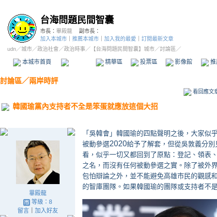
台海問題民間智囊
市長：
畢殿龍
副市長：
加入本城市
｜
推薦本城市
｜
加入我的最愛
｜
訂閱最新文章
udn
／
城市
／
政治社會
／
政治時事
／
【台海問題民間智囊】城市
／討論區／
本城市首頁
討論區
精華區
投票區
影像館
推
討論區
／
兩岸時評
看回應文
韓國瑜黨內支持者不全是笨蛋就應放這個大招
「吳韓會」韓國瑜的四點聲明之後，大家似
2020
被動參選
給予了解套，但從吳敦義分別
看，似乎一切又都回到了原點：登記、領表
之名，而沒有任何被動參選之實。除了被外
包怕辯論之外，並不能避免高雄市民的觀感
的智庫團隊。如果韓國瑜的團隊或支持者不
畢殿龍
等級：8
留言
｜
加入好友