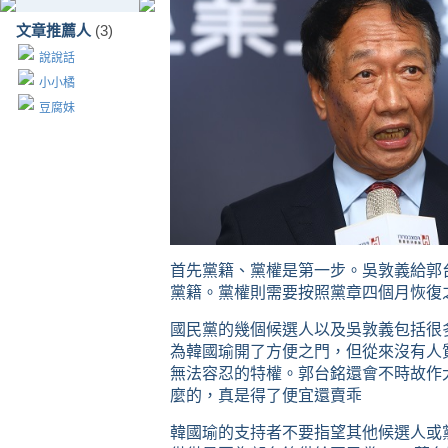
文章推薦人
(3)
說說話
小小橘
豆腐妹
首先黨籍、黨權是第一步。吳敦義給郭
黨籍。黨權則需要按照黨章四個月恢復
國民黨的幾個候選人以及吳敦義包括很
為韓國瑜開了方便之門，但從來沒有人
無法容忍的特權。郭台銘還會不時故作
麼的，真是得了便宜還賣乖
韓國瑜的支持者不要指望其他候選人或