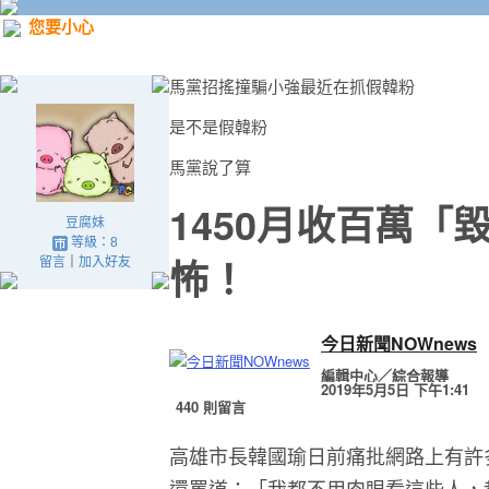
您要小心
馬黨招搖撞騙小強最近在抓假韓粉
是不是假韓粉
馬黨說了算
1450月收百萬
豆腐妹
等級：8
怖！
留言
｜
加入好友
今日新聞NOWnews
編輯中心／綜合報導
2019年5月5日 下午1:41
440 則留言
高雄市長韓國瑜日前痛批網路上有許
還罵道：「我都不用肉眼看這些人，