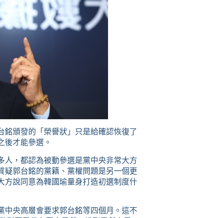
台銘頒發的「榮譽狀」只是給確認恢復了
之後才能參選。
多人，都認為被動參選是黨中央非常大方
質疑郭台銘的黨籍、黨權問題是另一個更
大方說同意為韓國瑜量身打造初選制度什
黨中央高層會要求郭台銘等四個月。這不