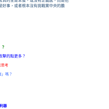
者真的全是笨蛋，或沒有正義感，而是他
是好事，或者根本沒有挑戰黨中央的膽
」？
手攻擊的點更多？
來思考
宿」嗎？
利器