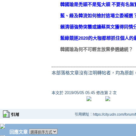
韓國瑜是禿頭不是冤大頭 不要有名無
藍、綠及韓流如何檢討這場立委補選
賴清德強勢突襲或讓蔡英文獲得同情
藍綠競逐2020的大咖都想抓住個人的
韓國瑜為何不可輕言放棄參選總統？
本部落格文章沒有注明轉帖者，均為原創
本文於
2019/05/05 05:45 修改第 2 次
引用網址：https://city.udn.com/forum
回應文章