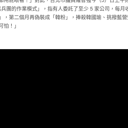
黑兵團的作業模式」，指有人委託了至少 5 家公司，每月收 
」，第二個月再偽裝成「韓粉」，捧殺韓國瑜、挑撥藍營
可怕！」