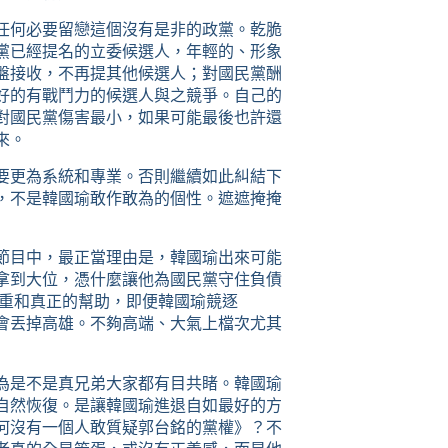
任何必要留戀這個沒有是非的政黨。乾脆
黨已經提名的立委候選人，年輕的、形象
盤接收，不再提其他候選人；對國民黨酬
好的有戰鬥力的候選人與之競爭。自己的
對國民黨傷害最小，如果可能最後也許還
來。
要更為系統和專業。否則繼續如此糾結下
，不是韓國瑜敢作敢為的個性。遮遮掩掩
節目中，最正當理由是，韓國瑜出來可能
拿到大位，憑什麼讓他為國民黨守住負債
尊重和真正的幫助，即便韓國瑜競逐
會丟掉高雄。不夠高端、大氣上檔次尤其
為是不是真兄弟大家都有目共睹。韓國瑜
自然恢復。是讓韓國瑜進退自如最好的方
何沒有一個人敢質疑郭台銘的黨權》？不