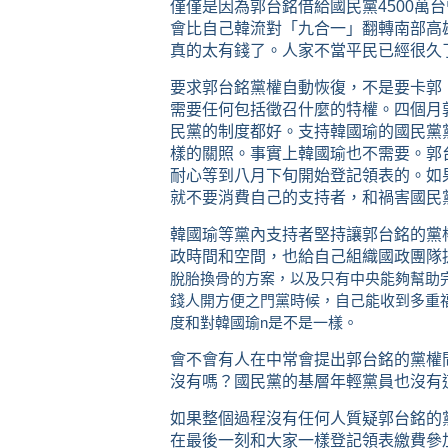
僅僅是因為郭台銘借給國民黨4500萬
會比自己韓流對「九合一」翻轉南部高
真的太有錢了。人家不當平民已經很久
要求郭台銘黨權自動恢復，不是要卡郭
需要任何包括徵召什麼的特權。四個月
民黨的制度都好。支持韓國瑜的國民黨
樣的關照。事實上韓國瑜也不需要。郭
耐心等到八月下旬開始登記領表的。如
就不要消費自己的支持者，和禍害國民
韓國瑜等黨內支持者堅持讓郭台銘的黨
政時間和空間，也給自己組織國政團隊
脫胎換骨的方案，以及只有中央能夠幫助
錢人開方便之門黨時候，自己能收到多重
度和對韓國瑜n是不是一樣。
會不會有人在中常會提出郭台銘的黨權
沒有嗎？國民黨的基層年輕黨員也沒有
如果整個過程沒有任何人質疑郭台銘的
在最後一刻和大家一樣登記領表繳費參