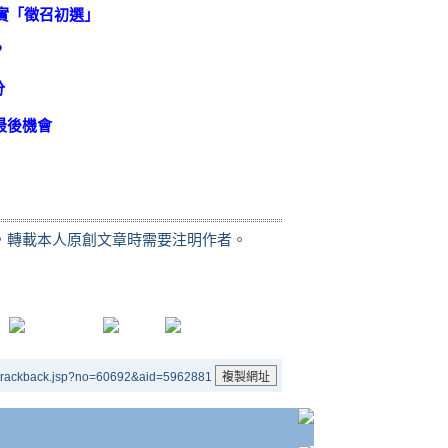
實「徵召初選」
？
分
最後機會
，轉載本人原創文章時需要注明作者。
/trackback.jsp?no=60692&aid=5962881