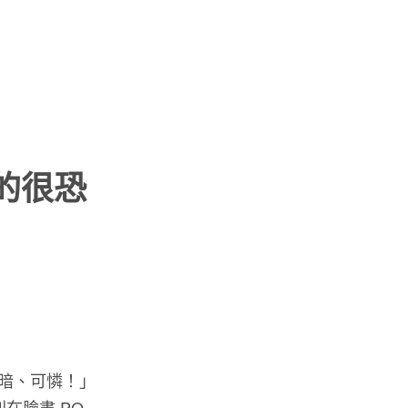
的很恐
暗、可憐！」
在臉書 PO