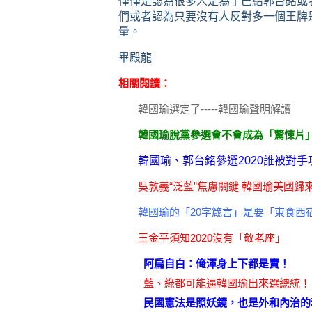
僅僅是認為很多人是為了巴結郭台銘或
們或者認為只要沒有人反對多一個王牌
量。
畢殿龍
相關閱讀：
韓國瑜選定了-----韓國瑜聲明解讀
韓國瑜脫黨參選會不會成為「驚悚片
韓國瑜、郭台銘參選2020誰被對
吳敦義“泛藍”焦慮關鍵 韓國瑜美國歸
韓國瑜的「20字箴言」是要「東食西
王金平須知2020沒有「敬老座」
阿扁自白：俺渾身上下都是寶！
藍、綠都可能逼韓國瑜出來選總統！
民國憲法是照妖鏡，也是外和內治的