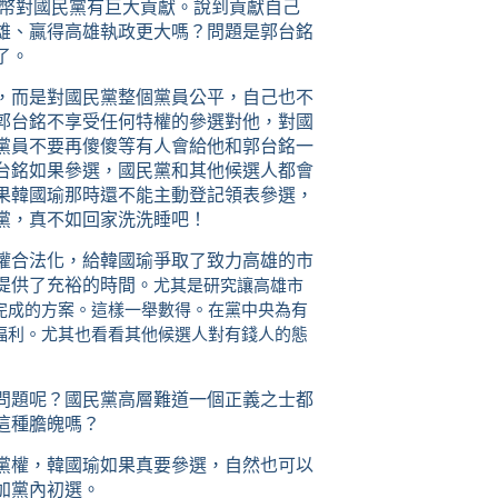
台幣對國民黨有巨大貢獻。說到貢獻自己
雄、贏得高雄執政更大嗎？問題是郭台銘
了。
，而是對國民黨整個黨員公平，自己也不
郭台銘不享受任何特權的參選對他，對國
黨員不要再傻傻等有人會給他和郭台銘一
台銘如果參選，國民黨和其他候選人都會
果韓國瑜那時還不能主動登記領表參選，
黨，真不如回家洗洗睡吧！
權合法化，給韓國瑜爭取了致力高雄的市
提供了充裕的時間。
尤其是研究讓高雄市
完成的方案。這樣一舉數得。在黨中央為有
福利。尤其也看看其他候選人對有錢人的態
問題呢？國民黨高層難道一個正義之士都
這種膽魄嗎？
黨權，韓國瑜如果真要參選，自然也可以
加黨內初選。