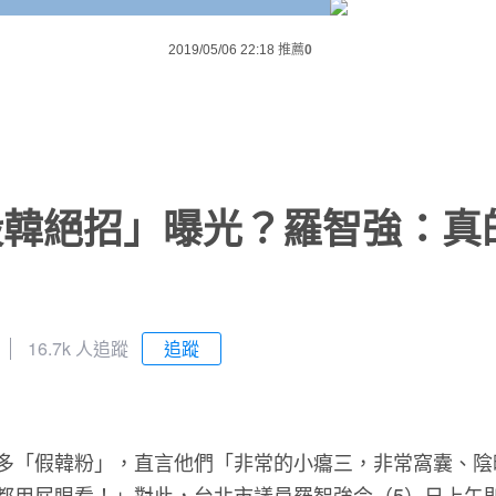
2019/05/06 22:18
推薦
0
「毀韓絕招」曝光？羅智強：真
16.7k 人追蹤
追蹤
多「假韓粉」，直言他們「非常的小癟三，非常窩囊、陰
都用屁眼看！」對此，台北市議員羅智強今（5）日上午則