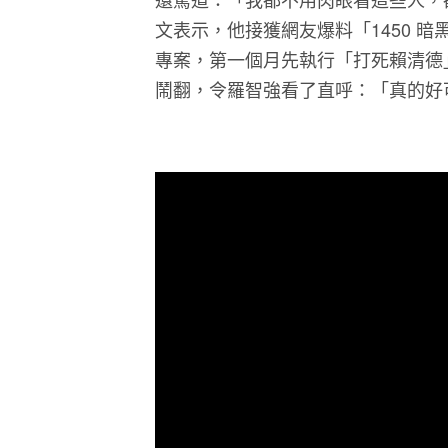
文表示，他接獲網友爆料「1450 暗
專案，第一個月先執行「打死賴清德
鬧翻，令羅智強看了直呼：「真的好