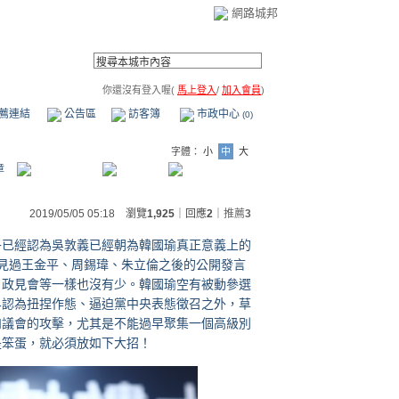
網路城邦
你還沒有登入喔(
馬上登入
/
加入會員
)
薦連結
公告區
訪客簿
市政中心
(0)
字體：
小
中
大
章
2019/05/05 05:18 瀏覽
1,925
｜回應
2
｜
推薦
3
乎已經認為吳敦義已經朝為韓國瑜真正意義上的
見過王金平、周錫瑋、朱立倫之後的公開發言
、政見會等一樣也沒有少。韓國瑜空有被動參選
界認為扭捏作態、逼迫黨中央表態徵召之外，草
和議會的攻擊，尤其是不能過早聚集一個高級別
是笨蛋，就必須放如下大招！