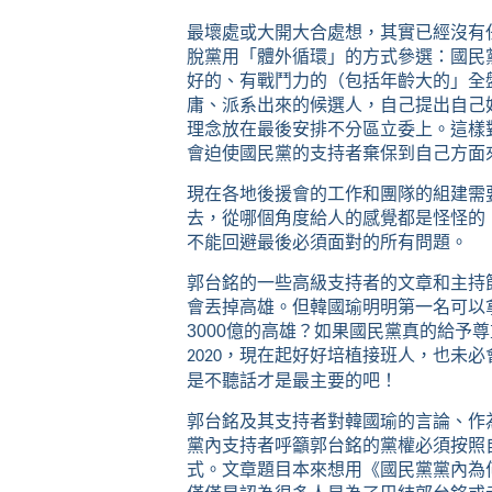
最壞處或大開大合處想，其實已經沒有
脫黨用「體外循環」的方式參選：國民
好的、有戰鬥力的（包括年齡大的」全
庸、派系出來的候選人，自己提出自己
理念放在最後安排不分區立委上。這樣
會迫使國民黨的支持者棄保到自己方面
現在各地後援會的工作和團隊的組建需
去，從哪個角度給人的感覺都是怪怪的
不能回避最後必須面對的所有問題。
郭台銘的一些高級支持者的文章和主持
會丟掉高雄。但韓國瑜明明第一名可以
3000億的高雄？如果國民黨真的給予
，現在起好好培植接班人，也未必
2020
是不聽話才是最主要的吧！
郭台銘及其支持者對韓國瑜的言論、作
黨內支持者呼籲郭台銘的黨權必須按照
式。文章題目本來想用《國民黨黨內為