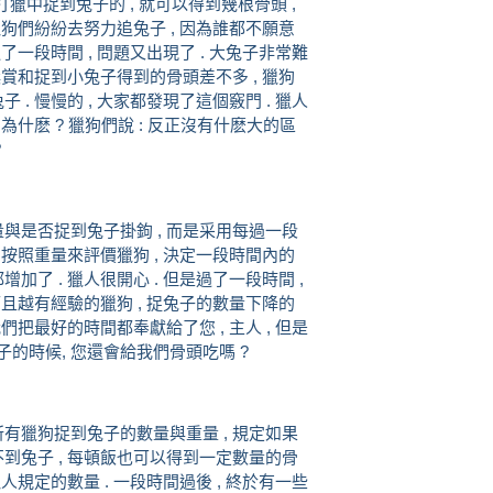
在打獵中捉到兔子的 , 就可以得到幾根骨頭 ,
 獵狗們紛紛去努力追兔子 , 因為誰都不願意
過了一段時間 , 問題又出現了 . 大兔子非常難
的獎賞和捉到小兔子得到的骨頭差不多 , 獵狗
 . 慢慢的 , 大家都發現了這個竅門 . 獵人
 為什麽 ? 獵狗們說 : 反正沒有什麽大的區
?
量與是否捉到兔子掛鉤 , 而是采用每過一段
. 按照重量來評價獵狗 , 決定一段時間內的
加了 . 獵人很開心 . 但是過了一段時間 ,
 而且越有經驗的獵狗 , 捉兔子的數量下降的
我們把最好的時間都奉獻給了您 , 主人 , 但是
的時候, 您還會給我們骨頭吃嗎 ?
所有獵狗捉到兔子的數量與重量 , 規定如果
不到兔子 , 每頓飯也可以得到一定數量的骨
獵人規定的數量 . 一段時間過後 , 終於有一些