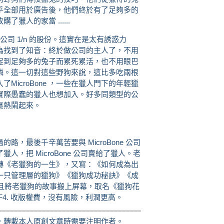
乎全部用於廣告後，他們終於有了足夠多的
獵人的家當 ......
到公司 1/n 的股份。這實在是太有誘惑力
為找到了知音：終於做公司的主人了，不用
捉到足夠多的兔子而累死累活，也不用眼巴
憐。這一切對這些野狗來說，這比多吃兩根
icroBone ，一些在獵人門下的年輕獵
實際愚蠢的獵人也想加入。好多同類型的公
裏熱鬧起來。
，最後千辛萬苦要與 MicroBone 公司
，把 MicroBone 公司賣給了獵人。老
轉《老獵狗的一生》，又寫：《如何成為出
一只管理層的獵狗》《獵狗成功秘訣》《成
，並且將老獵狗的故事搬上屏幕，取名《獵狗花
4. 收版權費，沒有風險，利潤更高。
，轉載本人原創文章時需要注明作者。