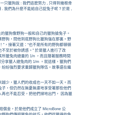
有一只獵狗說 : 我們這麽努力 , 只得到幾根骨
. 我們為什麽不能給自己捉兔子呢 ? 於是 ,
的獵狗像野狗一般和自己的獵狗搶兔子。
條野狗，問他到底野狗比獵狗強在那裏。野
！”，接著又道：“也不是所有的野狗都頓頓
不至於被你誘惑。” 於是獵人進行了改
獵兔肉總量的 1/n ，而且隨著服務時間
分享獵人總兔肉的 1/m 。就這樣，獵狗們
，紛紛強烈要求重歸獵狗隊伍。故事還在繼
來越少，獵人們的收成也一天不如一天。而
兔子，但仍然在無憂無慮地享受著那些他們
人再也不能忍受，把他們掃地出門， 因為獵
，於是他們成立了 MicroBone 公
向野狗們傳授獵兔的技巧，他們從獵得的兔