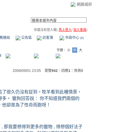
網路城邦
你還沒有登入喔(
馬上登入
/
加入會員
)
薦連結
公告區
訪客簿
市政中心
(0)
字體：
小
中
大
章
2008/09/01 23:05 瀏覽
942
｜回應
1
｜
推薦
0
追了很久仍沒有捉到。牧羊看到此種情景，
多。 獵狗回答說： 你不知道我們兩個的
，他卻是為了性命而跑呀！
啊 , 那我要想得到更多的獵物 , 得想個好法子