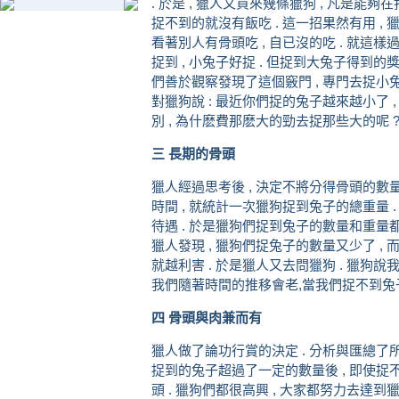
. 於是 , 獵人又買來幾條獵狗 , 凡是能夠
捉不到的就沒有飯吃 . 這一招果然有用 ,
看著別人有骨頭吃 , 自已沒的吃 . 就這樣
捉到 , 小兔子好捉 . 但捉到大兔子得到
們善於觀察發現了這個竅門 , 專門去捉小兔子
對獵狗說 : 最近你們捉的兔子越來越小了 ,
別 , 為什麽費那麽大的勁去捉那些大的呢 
三 長期的骨頭
獵人經過思考後 , 決定不將分得骨頭的數
時間 , 就統計一次獵狗捉到兔子的總重量 
待遇 . 於是獵狗們捉到兔子的數量和重量都增
獵人發現 , 獵狗們捉兔子的數量又少了 ,
就越利害 . 於是獵人又去問獵狗 . 獵狗說
我們隨著時間的推移會老,當我們捉不到兔子
四 骨頭與肉兼而有
獵人做了論功行賞的決定 . 分析與匯總了
捉到的兔子超過了一定的數量後 , 即使捉
頭 . 獵狗們都很高興 , 大家都努力去達到