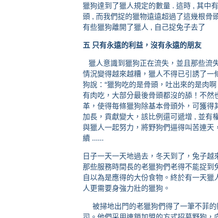
獵狗達到了獵人規定的數量 . 這時 , 其中
頭 , 而我們捉的獵物遠遠超過了這幾根骨頭 
有些獵狗離開了獵人 , 自己捉兔子去了
五 只有永遠的利益，沒有永遠的朋友
獵人意識到獵狗正在流失，並且那些流失
情況變得越來越糟，獵人不得已引誘了一
狗說：“獵狗吃的是骨頭，吐出來的是肉啊
有肉吃，大部分最後骨頭都沒的舔！不然也
革，使得每條獵狗除基本骨頭外，可獲得其所
加長，貢獻變大，該比例還可遞增 , 並有權
與獵人一起努力，將野狗們逼得叫苦連天
續 ......
日子一天一天地過去，冬天到了，兔子越
那些服務時間長的老獵狗們老得不能捉到
自以為是應得的大份食物。終於有一天獵
人更需要身強力壯的獵狗。
被掃地出門的老獵狗們得了一筆不菲的賠償金
司。他們采用連鎖加盟的方式招募野狗，