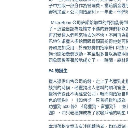
子中抽取一部分作為管理費。當賠償金幾
野狗加盟。公司開始贏利。一年後，他們收購了
MicroBone 公司許諾給加盟的野狗能得
了。這些自認為是懷才不遇的野狗們都以
再忍受獵人們呼來喚去的不快，不用再為
巴地乞求獵人多給兩跟骨頭而扮得楚楚可
骨頭更加受用。於是野狗們拖家帶口地加入了M
狗也開始蠢蠢欲動，甚至很多自以為聰明
司象雨後春筍般地成立了，一時間，森林
F4 的誕生
獵人憑借出售公司的錢，走上了老獵狗走過的路
談判的時候，老獵狗出人意料的順利答應了獵人
獵狗們從此不再經營公司，轉而開始寫自
色的獵狗》，《如何從一只普通獵狗成為
功獵狗 500 條》《窮獵狗，富獵狗》
園》，四只老獵狗成為了家喻戶曉的明星 F
本部落格文章沒有注明轉帖者，均為原創