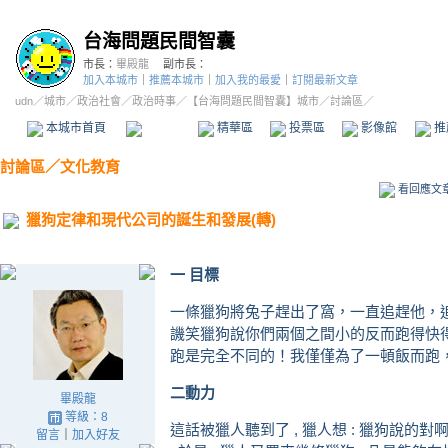
台海問題民間智囊
市長：
畢殿龍
副市長：
加入本城市
｜
推薦本城市
｜
加入我的最愛
｜
訂閱最新文章
udn
／
城市
／
政治社會
／
政治時事
／
【台海問題民間智囊】城市
／討論區／
本城市首頁
討論區
精華區
投票區
影像館
推
討論區
／
文化教育
看回應文
獵狗定律和現代公司的誕生和發展(轉)
一 目標
一條獵狗將兔子趕出了窩，一直追趕他，
譏笑獵狗說你們兩個之間小的反而跑得快得
跑是完全不同的！我僅僅為了一頓飯而跑
二動力
畢殿龍
等級：8
這話被獵人聽到了 , 獵人想 : 獵狗說的對
留言
｜
加入好友