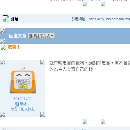
引用網址：https://city.udn.com/forum
回應文章
悲哀！
就有粉忠實的獵狗，絕對的忠實，就不會
的為主人查賣自己的錢！
791937482
等級：
留言
｜
加入好友