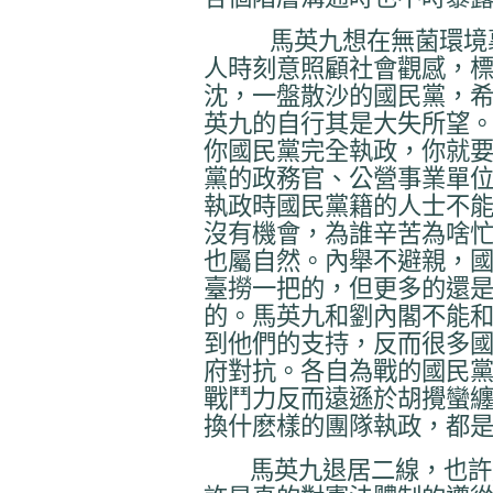
馬英九想在無菌環境裏
人時刻意照顧社會觀感，
沈，一盤散沙的國民黨，
英九的自行其是大失所望
你國民黨完全執政，你就
黨的政務官、公營事業單
執政時國民黨籍的人士不
沒有機會，為誰辛苦為啥
也屬自然。內舉不避親，
臺撈一把的，但更多的還
的。馬英九和劉內閣不能
到他們的支持，反而很多
府對抗。各自為戰的國民
戰鬥力反而遠遜於胡攪蠻
換什麽樣的團隊執政，都
馬英九退居二線，也許是