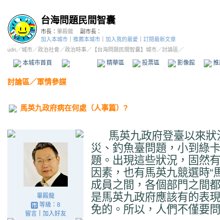
台海問題民間智囊
市長：
畢殿龍
副市長：
加入本城市
｜
推薦本城市
｜
加入我的最愛
｜
訂閱最新文章
udn
／
城市
／
政治社會
／
政治時事
／
【台海問題民間智囊】城市
／討論區／
本城市首頁
討論區
精華區
投票區
影像館
推
討論區
／
軍情參謀
馬英九政府病在何處（人事篇）?
馬英九政府登臺以來狀
災、釣魚臺問題，小到綠
題。出現這些狀況，固然
因素，也有馬英九競選時“
成員之間，各個部門之間
是馬英九政府應該有的表
畢殿龍
等級：8
免的。所以，人們不僅要
留言
｜
加入好友