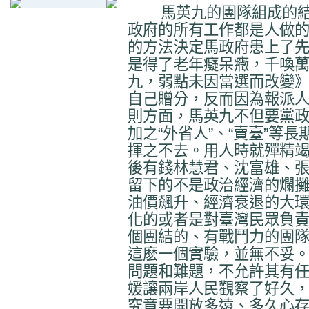
馬英九的團隊組成的結
政府的所有工作都是人做
的方法決定馬政府患上了
是得了老年癡呆癥，千喚
九，弱點未因當選而改變
自己贈分，反而因為報派
則方面，馬英九不但要黨
加之“外省人”、“賣臺”等
揮之不去。用人時就殫精
後有錢林慧君、沈富雄、
留下的不是政治經濟的爛
油價飆升、經濟衰退的大
化的或者是對臺灣民眾負
個團結的、有戰鬥力的團
這麽一個實驗，並無不妥
問題和難題，不允許其有
媛讓兩岸人民觀察了好久
究竟要開放多遠、多久心