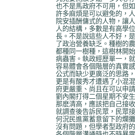
也不是馬政府不可用，但
許多麻煩是可以避免的，
院安插酬傭式的人物，讓
人的結構，多數是有高學
長。不是說這些人不好，
了政治營養缺乏。種樹的
都種同一樹種，這樹林開
病蟲害。執政經歷單一，
容易體會各個階層的真實
公式而缺少更廣泛的思路
更是有酸秀才遭遇了小混
府更嚴重、尚且在可以申
劉內閣打得二個星期不安
那麽清高，應該把自己接
就調查後告訴民眾，民眾
何況民進黨蓄意留下的爛
沒有問題，但學者型政府
各個階層溝通時也不時暴