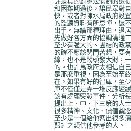
許是真的對憲法體制的遵
和困難期過後，讓民眾對
快，或者對陳水扁政府設
的監聽資料有所忌憚，還
出手。無論那種理由，退
先做好各方面的協調溝通
至少有強大的、團結的政
的確不應該閉門苦想，要
線，也不是悶頭發大財，
的。也許馬政府太相信自
是那麽重視，因為至始至
在。如果有好的智庫，至
庫不僅僅是弄一堆反應遲
該有處理突發事件，分析
提出上、中、下三策的人
很多精神、文化、價值觀
至少是一個給他寫出很多
艱》之類供他參考的人。