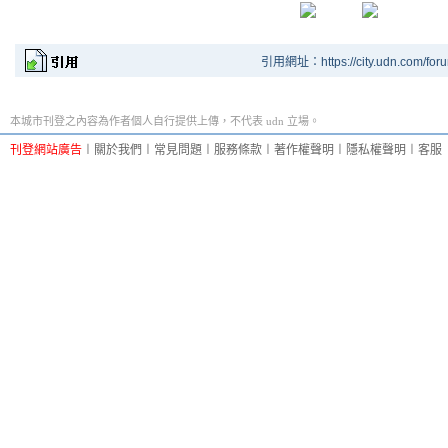
引用網址：https://city.udn.com/for
本城市刊登之內容為作者個人自行提供上傳，不代表 udn 立場。
刊登網站廣告
︱
關於我們
︱
常見問題
︱
服務條款
︱
著作權聲明
︱
隱私權聲明
︱
客服