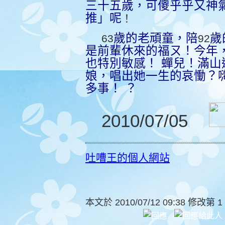
三十五歲，可傻乎乎又神
推」呢
！
歲的老頑童，陪
歲
63
92
是前輩休來的福ㄡ！
今年
也特別敏感！
蟬兒！滿山
娘，唱出她一生的哀慟？
多事！
？
2010/07/05
吐嘈王的個人網站
本文於
2010/07/12 09:38 修改第 1