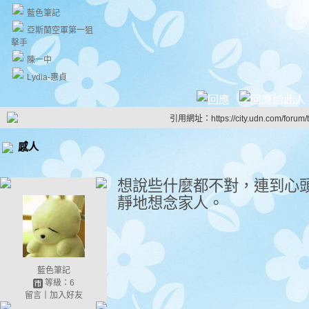
藍色筆記
亞斯蘭空軍第一狙
擊手
陳一中
Lydia-惠貞
引用網址：https://city.udn.com/forum
感人
想說些什麼都不對，連到心
靜地想念家人。
藍色筆記
等級：6
留言
｜
加入好友