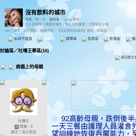
沒有飲料的城市
市長：
陳一中
副市長：
Lydia-惠貞
加入本城市
｜
推薦本城市
｜
加入我的最愛
｜
訂閱最新文章
udn
／
城市
／
人文藝術
／
藝術天地
／
【沒有飲料的城市】城市
／討論區／
本城市首頁
討論區
精華區
投票區
影像館
推
討論區
／
吐嘈王專區(16)
看回應文
病榻上的母親
92
高齡母
親，跌倒後半
吐嘈王
一天三餐由護理人員灌食
等級：8
留言
｜
加入好友
望訓練她恢復吞饜能力，