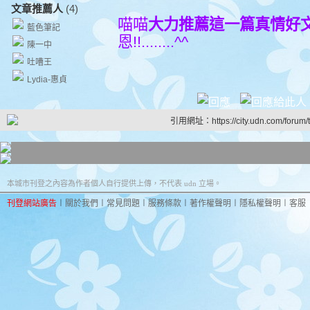
文章推薦人
(4)
喵喵
大力推薦這一篇真情好文
藍色筆記
恩!!........^^
陳一中
吐嘈王
Lydia-惠貞
引用網址：https://city.udn.com/forum
本城市刊登之內容為作者個人自行提供上傳，不代表 udn 立場。
刊登網站廣告
︱
關於我們
︱
常見問題
︱
服務條款
︱
著作權聲明
︱
隱私權聲明
︱
客服