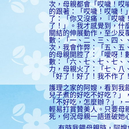
次，母親都會「哎噦！哎
的跟著：「哎噦！哎噦！
了：「你又沒痛，『哎噦
了！」。我才感覺到，什
關結的伸展動作，至少反
數：「一、二、三、四、
次，我會作弊：「五、五
的母親開腔了：「噯呀！
數：「六、七、七、七、
力，母親火了：「七、八
「好了
！
好了
！
我不作了
護理之家的阿嫂，看到我
兒子煮的好吃不好吃？」
「不好吃，怎麼辦？」，
輕易打賞贊美人。只要母
死，何況母親一語道破她
有時我餵母親時，阿嫂