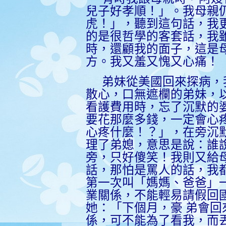
兒子好孝順！」。我母親
虎！」，聽到這句話，我
的是很哲學的客套話，我
時，還顧我的面子，這是
方。我又羞又愧又心痛！
弟妹從美國回來探病，
散心，口無遮欄的弟妹，
看護費用時，忘了沉默的
要花那麼多錢，一定會心
心疼什麼！？」，在旁沉
理了弟媳，意思是說：誰
旁，只好傻笑！我則又給
話，那怕是罵人的話，我
第一次叫「媽媽、爸爸」
業關係，不能輕易請假回
她：「下個月，豪
弟會回
係，可不能為了看我，而