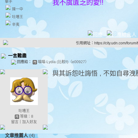
我不虞匱乏的愛!!
擊手
陳一中
吐嘈王
辛夷
引用網址：https://city.udn.com/forum
一言難盡
回應給：
喵喵-Lydia (比較!!)（e00927）
與其訴怨吐誨悟 , 不如自尋洩壓
吐嘈王
等級：8
留言
｜
加入好友
文章推薦人
(4)