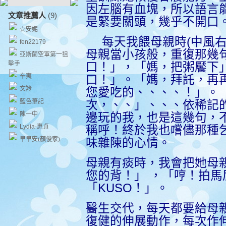
因左腦有血塊，所以語言
文章推薦人
(9)
是緊要關頭，幾乎不開口
☆安妮
每天我餵母親時
(
中風
fen22179
母親當小孩般，
重復那幾
亞斯蘭空軍第一狙
擊手
口！」，「媽，把粥饜下
辛夷
口！」。「媽，拜託，再
文羚
您愛吃的、、、、！」。
藍色筆記
次，、、」、、、依稀記
陳一中
邊玩的我，也是這幾句，
Lydia-惠貞
稱呼！終於我也嚐儘那種
早早安(顏俊家)
味雜陳的心情。
母親有痰時，我會把她母
您的背！」
，
「哼！拍馬
「
KUSO
！」。
醫生交代，每天都要給母
復健的伸展動作，每次作