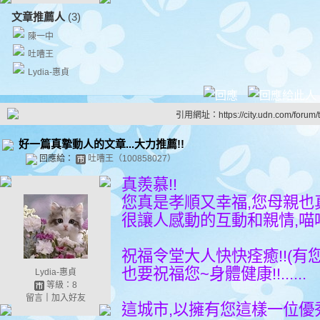
文章推薦人
(3)
陳一中
吐嘈王
Lydia-惠貞
引用網址：https://city.udn.com/forum
好一篇真摯動人的文章...大力推薦!!
回應給：
吐嘈王（100858027）
真羨慕!!
您真是孝順又幸福,您母親也
很讓人感動的互動和親情,喵喵看
祝福令堂大人快快痊癒!!(有您
也要祝福您~身體健康!!......
Lydia-惠貞
等級：8
留言
｜
加入好友
這城市,以擁有您這樣一位優秀市