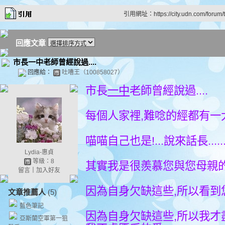
引用網址：https://city.udn.com/forum
回應文章
市長一中老師曾經說過....
回應給：
吐嘈王（100858027）
市長
一中
老師曾經說過....
每個人家裡,難唸的經都有一大本..
喵喵自己也是!...說來話長.......
Lydia-惠貞
等級：8
其實我是很羨慕您與您母親的
留言
｜
加入好友
因為自身欠缺這些,所以看到您的文章
文章推薦人
(5)
藍色筆記
因為自身欠缺這些,所以我才盡
亞斯蘭空軍第一狙