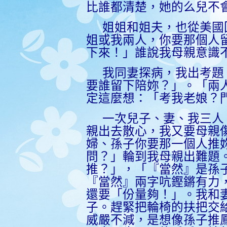
比誰都清楚，她的么兒不
姐姐和姐夫，也
從美國
姐或我兩人，你要那個人
下來！」誰說我母親意識
我同妻探病，我出考題
要誰留下陪妳？」。「兩
定這麼
想：
「考我老娘？
一次兒子、妻、我三人
親出去散心，我又要母親
婦、孫子你要那一個人推
問？」輪到我母親出難題
推？」，「『當然』是孫
『當然』兩字吭鏗鏘有力
還要「份量夠！」。我和
子。趕緊把輪椅的扶把交
威嚴不減，是想像孫子推