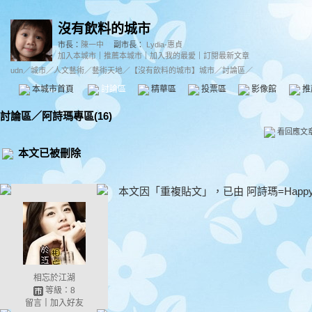
沒有飲料的城市
市長：
陳一中
副市長：
Lydia-惠貞
加入本城市
｜
推薦本城市
｜
加入我的最愛
｜
訂閱最新文章
udn
／
城市
／
人文藝術
／
藝術天地
／
【沒有飲料的城市】城市
／討論區／
本城市首頁
討論區
精華區
投票區
影像館
推
討論區
／
阿詩瑪專區(16)
看回應文
本文已被刪除
本文因「重複貼文」，已由 阿詩瑪=Happy fami
相忘於江湖
等級：8
留言
｜
加入好友