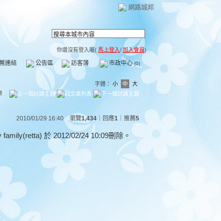
網路城邦
你還沒有登入喔(
馬上登入
/
加入會員
)
薦連結
公告區
訪客簿
市政中心
(0)
字體：
小
中
大
章
2010/01/29 16:40 瀏覽
1,434
｜回應
1
｜
推薦
5
ly(retta) 於
2012/02/24 10:09刪除。