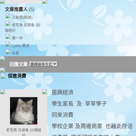
文章推薦人
(5)
王新發(楠哥)
老宅男 兄弟象 20
場統計
陳一中
Lydia-惠貞
水星
回應文章
促進消費
振興經濟
學生家長 及 莘莘學子
同來消費
學校企業 及周邊商業 也藉此存活
老宅男 兄弟象 20場統
計